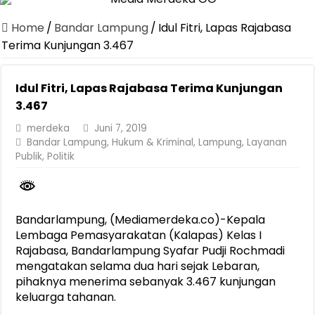
Dirut Jasa Raharja Dampingi Wamenhub Tinjau Penanganan Korban
Home
/
Bandar Lampung
/
Idul Fitri, Lapas Rajabasa
Pastikan Pelayanan Maksimal, Direksi Jasa Raharja Tinjau Korban 
Terima Kunjungan 3.467
Dirut Jasa Raharja Dampingi Wamenhub Tinjau Penanganan Korban
Idul Fitri, Lapas Rajabasa Terima Kunjungan
Jasa Raharja Jamin Seluruh Korban Kebakaran KM Mutiara Sentosa 
3.467
Gelar Audiensi, Jasa Raharja dan Kementerian PANRB Perkuat K
merdeka
Juni 7, 2019
Berkontribusi terhadap Keselamatan dan Mobilitas Masyarakat, Jasa
Bandar Lampung
,
Hukum & Kriminal
,
Lampung
,
Layanan
Publik
,
Politik
Jasa Raharja dan Korlantas Polri Ajak Masyarakat Akhiri Lawan Ar
FLLAJ Kabupaten Tanggamus Perkuat Sinergi Keselamatan Lalu Li
Festival Literasi Lampung 2026 Dorong Perpustakaan Jadi Ruang Ed
Bandarlampung, (Mediamerdeka.co)-Kepala
Lembaga Pemasyarakatan (Kalapas) Kelas I
Rajabasa, Bandarlampung Syafar Pudji Rochmadi
mengatakan selama dua hari sejak Lebaran,
pihaknya menerima sebanyak 3.467 kunjungan
keluarga tahanan.