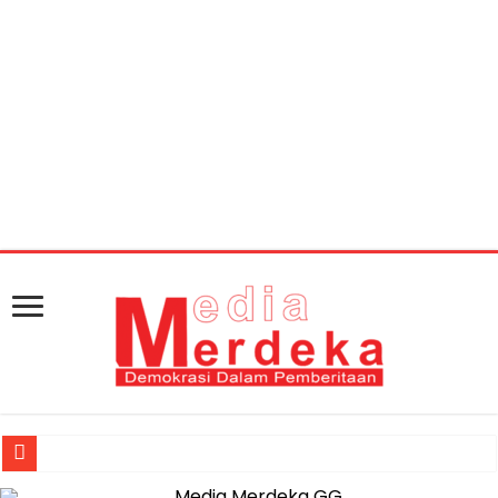
Warning
: getimagesize(https://mediamerdeka.co/wp-
content/uploads/2019/06/kalapas1_1.jpg): Failed to
open stream: HTTP request failed! HTTP/1.1 404 Not
Found in
/home/u711060917/domains/mediamerdeka.co/pub
content/plugins/easy-social-share-
buttons3/lib/modules/social-share-
optimization/class-opengraph.php
on line
630
Jasa Raharja Serahkan Santunan kepada Ahli Waris Korban Kebakar