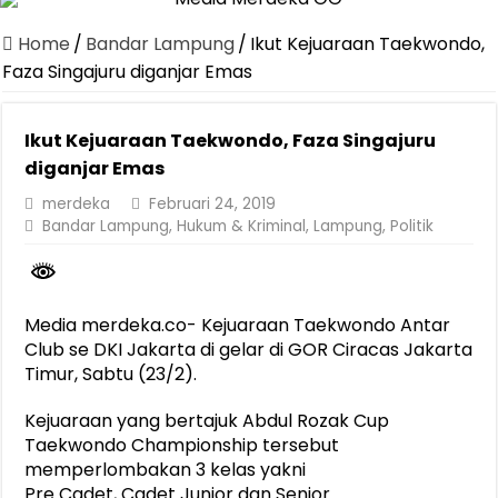
Dirut Jasa Raharja Dampingi Wamenhub Tinjau Penanganan Korban
Home
/
Bandar Lampung
/
Ikut Kejuaraan Taekwondo,
Pastikan Pelayanan Maksimal, Direksi Jasa Raharja Tinjau Korban 
Faza Singajuru diganjar Emas
Dirut Jasa Raharja Dampingi Wamenhub Tinjau Penanganan Korban
Ikut Kejuaraan Taekwondo, Faza Singajuru
Jasa Raharja Jamin Seluruh Korban Kebakaran KM Mutiara Sentosa 
diganjar Emas
Gelar Audiensi, Jasa Raharja dan Kementerian PANRB Perkuat K
merdeka
Februari 24, 2019
Berkontribusi terhadap Keselamatan dan Mobilitas Masyarakat, Jasa
Bandar Lampung
,
Hukum & Kriminal
,
Lampung
,
Politik
Pemprov Lampung Dukung Penuh Lampung Financial Festival, Perk
Pengesahan Raperda APBD 2025 Jadi Langkah Penguatan Akuntabi
Media merdeka.co- Kejuaraan Taekwondo Antar
Ketua PMI Provinsi Lampung Lantik Pengurus PMI Lampung Selat
Club se DKI Jakarta di gelar di GOR Ciracas Jakarta
Timur, Sabtu (23/2).
Kejuaraan yang bertajuk Abdul Rozak Cup
Taekwondo Championship tersebut
memperlombakan 3 kelas yakni
Pre Cadet, Cadet Junior dan Senior.