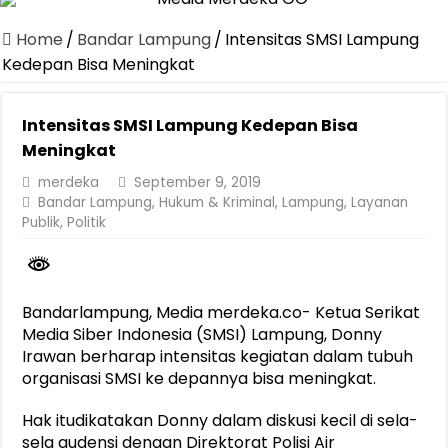
Canangkan Desa TAPIS dan Luncurkan Sekolah Lansia di Kampun
Home
/
Bandar Lampung
/
Intensitas SMSI Lampung
Pemprov Lampung Berhasil Kendalikan Inflasi, Jadi Provinsi dengan 
Kedepan Bisa Meningkat
Pemprov Lampung Perkuat Pembangunan Rumah Layak Huni untuk
Intensitas SMSI Lampung Kedepan Bisa
Dirut Jasa Raharja Dampingi Wamenhub Tinjau Penanganan Korban
Meningkat
Pastikan Pelayanan Maksimal, Direksi Jasa Raharja Tinjau Korban 
merdeka
September 9, 2019
Dirut Jasa Raharja Dampingi Wamenhub Tinjau Penanganan Korban
Bandar Lampung
,
Hukum & Kriminal
,
Lampung
,
Layanan
Publik
,
Politik
Jasa Raharja Jamin Seluruh Korban Kebakaran KM Mutiara Sentosa 
Gubernur Mirza Ajak IAI Darul Fattah Cetak SDM Adaptif Berland
Purnama Wulan Sari Mirza Buka SiSeSa Roadshow Lampung 2026, Do
Bandarlampung, Media merdeka.co- Ketua Serikat
Media Siber Indonesia (SMSI) Lampung, Donny
Irawan berharap intensitas kegiatan dalam tubuh
organisasi SMSI ke depannya bisa meningkat.
Hak itudikatakan Donny dalam diskusi kecil di sela-
sela audensi dengan Direktorat Polisi Air