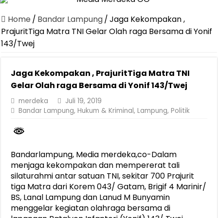
Jasa Raharja Serahkan Santunan kepada Ahli Waris Korban Kebakar
Home
/
Bandar Lampung
/
Jaga Kekompakan ,
Canangkan Desa TAPIS dan Luncurkan Sekolah Lansia di Kampun
PrajuritTiga Matra TNI Gelar Olah raga Bersama di Yonif
143/Twej
Pemprov Lampung Berhasil Kendalikan Inflasi, Jadi Provinsi dengan 
Pemprov Lampung Perkuat Pembangunan Rumah Layak Huni untuk
Jaga Kekompakan , PrajuritTiga Matra TNI
Dirut Jasa Raharja Dampingi Wamenhub Tinjau Penanganan Korban
Gelar Olah raga Bersama di Yonif 143/Twej
Pastikan Pelayanan Maksimal, Direksi Jasa Raharja Tinjau Korban 
merdeka
Juli 19, 2019
Bandar Lampung
,
Hukum & Kriminal
,
Lampung
,
Politik
Dirut Jasa Raharja Dampingi Wamenhub Tinjau Penanganan Korban
Jasa Raharja Jamin Seluruh Korban Kebakaran KM Mutiara Sentosa 
Gubernur Mirza Ajak IAI Darul Fattah Cetak SDM Adaptif Berland
Bandarlampung, Media merdeka,co-Dalam
menjaga kekompakan dan mempererat tali
silaturahmi antar satuan TNI, sekitar 700 Prajurit
tiga Matra dari Korem 043/ Gatam, Brigif 4 Marinir/
BS, Lanal Lampung dan Lanud M Bunyamin
menggelar kegiatan olahraga bersama di