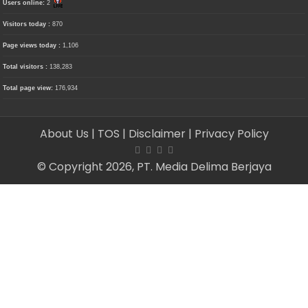
Users online:
2
Visitors today :
870
Page views today :
1,106
Total visitors :
138,283
Total page view:
176,934
About Us
| TOS
| Disclaimer
| Privacy Policy
© Copyright 2026, PT. Media Delima Berjaya