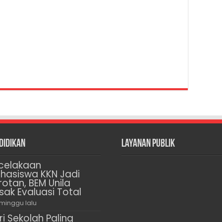
didikan
Layanan Publik
celakaan
hasiswa KKN Jadi
rotan, BEM Unila
sak Evaluasi Total
 minggu lalu
ri Sekolah Paling