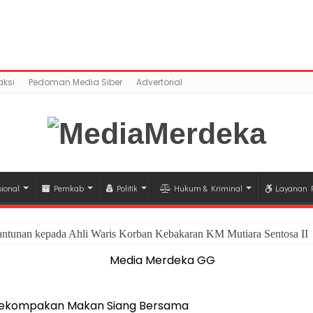
ntent/uploads/2018/03/IMG_20180302_144658.jpg): Faile
a.co/public_html/wp-content/plugins/easy-socia
ksi
Pedoman Media Siber
Advertorial
ional
Pemkab
Politik
Hukum & Kriminal
Layanan P
antunan kepada Ahli Waris Korban Kebakaran KM Mutiara Sentosa II
 Kekompakan Makan Siang Bersama