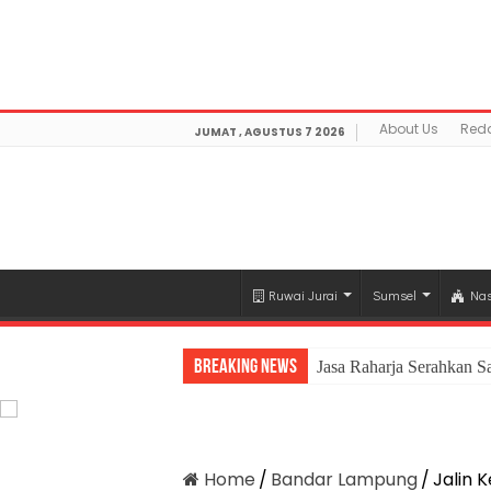
Warning
: getimagesize(https://mediamerdeka.co/wp-co
Not Found in
/home/u711060917/domains/mediamerdek
optimization/class-opengraph.php
on line
630
About Us
Reda
JUMAT , AGUSTUS 7 2026
Ruwai Jurai
Sumsel
Nas
Breaking News
Jasa Raharja Serahkan S
Home
/
Bandar Lampung
/
Jalin