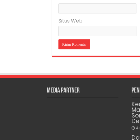
Situs Web
Media Partner
Pen
Ke
Ma
So
De
4
Da