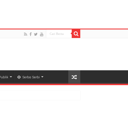
d to open stream: HTTP request failed! HTTP/1.1 404
l-share-buttons3/lib/modules/social-share-
ublik
Serba Serbi