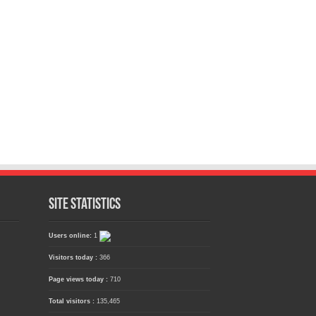
Site Statistics
Users online:
1
Visitors today :
366
Page views today :
710
Total visitors :
135,465