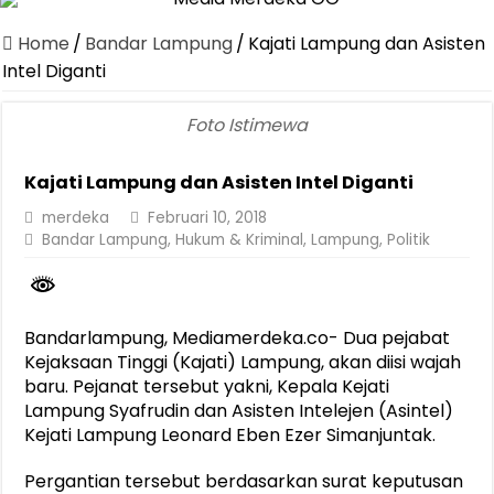
Canangkan Desa TAPIS dan Luncurkan Sekolah Lansia di Kampun
Home
/
Bandar Lampung
/
Kajati Lampung dan Asisten
Pemprov Lampung Berhasil Kendalikan Inflasi, Jadi Provinsi dengan 
Intel Diganti
Pemprov Lampung Perkuat Pembangunan Rumah Layak Huni untuk
Foto Istimewa
Dirut Jasa Raharja Dampingi Wamenhub Tinjau Penanganan Korban
Kajati Lampung dan Asisten Intel Diganti
Pastikan Pelayanan Maksimal, Direksi Jasa Raharja Tinjau Korban 
merdeka
Februari 10, 2018
Dirut Jasa Raharja Dampingi Wamenhub Tinjau Penanganan Korban
Bandar Lampung
,
Hukum & Kriminal
,
Lampung
,
Politik
Jasa Raharja Jamin Seluruh Korban Kebakaran KM Mutiara Sentosa 
Gubernur Mirza Ajak IAI Darul Fattah Cetak SDM Adaptif Berland
Purnama Wulan Sari Mirza Buka SiSeSa Roadshow Lampung 2026, Do
Bandarlampung, Mediamerdeka.co- Dua pejabat
Kejaksaan Tinggi (Kajati) Lampung, akan diisi wajah
baru. Pejanat tersebut yakni, Kepala Kejati
Lampung Syafrudin dan Asisten Intelejen (Asintel)
Kejati Lampung Leonard Eben Ezer Simanjuntak.
Pergantian tersebut berdasarkan surat keputusan