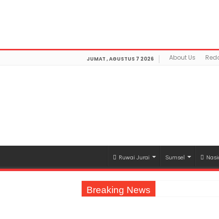
Warning
: getimagesize(https://mediamerdeka.co/wp-co
/home/u711060917/domains/mediamerdeka.co/publi
optimization/class-opengraph.php
on line
630
About Us
Reda
JUMAT , AGUSTUS 7 2026
Ruwai Jurai
Sumsel
Nasi
Breaking News
Jasa Raharja Serahkan Santunan kepada A