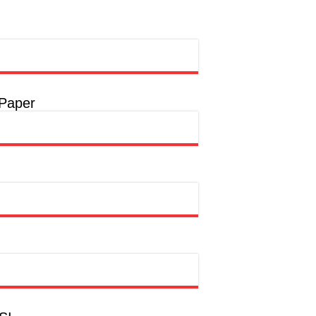
a
a
 Paper
hion Muslim
SWDKLLJ
rtasi Indonesia Awards 2026