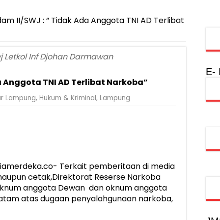
injau Penanganan Korban KM Mutiara Sentosa II di RS PHC Surabay
a Raharja Tinjau Korban Kebakaran KM Mutiara Sentosa II
m II/SWJ : “ Tidak Ada Anggota TNI AD Terlibat
injau Penanganan Korban KM Mutiara Sentosa II di RS PHC Surabay
aran KM Mutiara Sentosa II di Perairan Sumenep
 Letkol Inf Djohan Darmawan
tak SDM Adaptif Berlandaskan Nilai Agama
E-
a Anggota TNI AD Terlibat Narkoba”
oadshow Lampung 2026, Dorong Kolaborasi Industri Kreatif dan Fas
r Lampung
,
Hukum & Kriminal
,
Lampung
alan Sehat Lansia, Ajak Wujudkan Lansia Sehat dan Bahagia
nterian PANRB Perkuat Koordinasi Tingkatkan Kepatuhan PKB dan 
obilitas Masyarakat, Jasa Raharja Raih Penghargaan di Ajang Transpo
iamerdeka.co- Terkait pemberitaan di media
 maupun cetak,Direktorat Reserse Narkoba
knum anggota Dewan dan oknum anggota
Gatam atas dugaan penyalahgunaan narkoba,