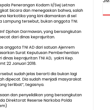
JM
Kepala Penerangan Kodam II/Swj Letnan
ngkat bicara dan menegaskan bahwa, salah
na Narkotika yang kini diamankan di sel
a Lampung tersebut, bukan anggota TNI.
l Inf Djohan Darmawan, yang bersangkutan
ecat dari dinas keprajuritan.
s anggota TNI AD dari satuan Ajenrem
rdasarkan Surat Keputusan Pemberhentian
dinas keprajuritan TNI AD, yakni Kep.
tmt 22 Januari 2018.
sebut sudah jelas berarti dia bukan lagi
dah dipecat. Dia sudah menjadi masyarakat
yang terlibat”, tegasnya.
saan dan penyelidikan yang bersangkutan
a Direktorat Reserse Narkoba Polda
rem)