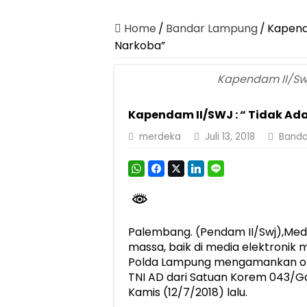
Dirut Jasa Raharja Dampingi Wamenhub T
Pastikan Pelayanan Maksimal, Direksi Jas
Home
/
Bandar Lampung
/
Kapenda
Narkoba”
Dirut Jasa Raharja Dampingi Wamenhub T
Jasa Raharja Jamin Seluruh Korban Kebak
Kapendam II/Swj
Gubernur Mirza Ajak IAI Darul Fattah Ce
Kapendam II/SWJ : “ Tidak Ad
Purnama Wulan Sari Mirza Buka SiSeSa R
merdeka
Juli 13, 2018
Banda
Purnama Wulan Sari Mirza Lepas Peserta J
Gelar Audiensi, Jasa Raharja dan Keme
Berkontribusi terhadap Keselamatan dan M
Palembang. (Pendam II/Swj),Med
massa, baik di media elektronik
Polda Lampung mengamankan o
TNI AD dari Satuan Korem 043/
Kamis (12/7/2018) lalu.