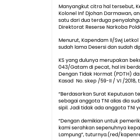
Manyangkut citra hal tersebut, 
Kolonel Inf Djohan Darmawan, a
satu dari dua terduga penyalahgu
Direktorat Reserse Narkoba Pold
Menurut, Kapendam II/Swj Letko
sudah lama Desersi dan sudah dip
KS yang dulunya merupakan beka
043/Gatam di pecat, hal ini be
Dengan Tidak Hormat (PDTH) dari 
Kasad No. skep /59-II / VI /2018, 
“Berdasarkan Surat Keputusan ter
sebagai anggota TNI alias dia su
sipil. Jadi tidak ada anggota TNI 
“Dengan demikian untuk pemerik
kami serahkan sepenuhnya kepad
Lampung”, tuturnya.(red/kapen