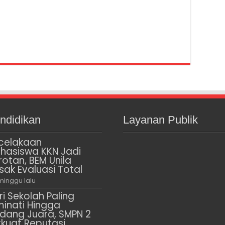
ndidikan
Layanan Publik
celakaan
hasiswa KKN Jadi
rotan, BEM Unila
sak Evaluasi Total
minggu lalu
ri Sekolah Paling
minati Hingga
dang Juara, SMPN 2
rkuat Reputasi