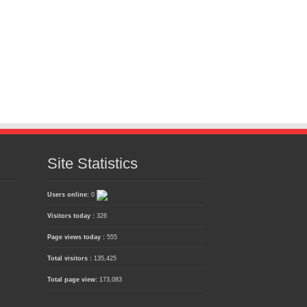
Site Statistics
Users online:
0
Visitors today :
326
Page views today :
555
Total visitors :
135,425
Total page view:
173,083