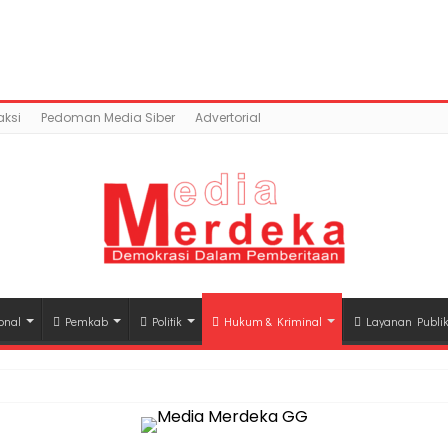
ntent/uploads/2018/07/BASMAN-.jpg): Failed to open str
c_html/wp-content/plugins/easy-social-share-but
ksi
Pedoman Media Siber
Advertorial
onal
Pemkab
Politik
Hukum & Kriminal
Layanan Publi
hli Waris Korban Kebakaran KM Mutiara Sentosa II