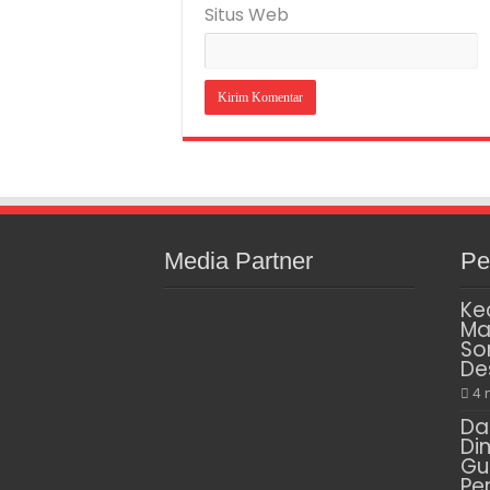
Situs Web
Media Partner
Pe
Ke
Ma
So
De
4 
Da
Di
Gu
Pe