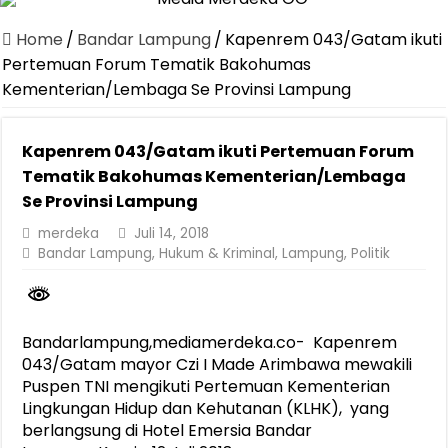
Dirut Jasa Raharja Dampingi Wamenhub Tinjau Penanganan Korban
Home
/
Bandar Lampung
/
Kapenrem 043/Gatam ikuti
Pastikan Pelayanan Maksimal, Direksi Jasa Raharja Tinjau Korban 
Pertemuan Forum Tematik Bakohumas
Kementerian/Lembaga Se Provinsi Lampung
Dirut Jasa Raharja Dampingi Wamenhub Tinjau Penanganan Korban
Jasa Raharja Jamin Seluruh Korban Kebakaran KM Mutiara Sentosa 
Kapenrem 043/Gatam ikuti Pertemuan Forum
Gelar Audiensi, Jasa Raharja dan Kementerian PANRB Perkuat K
Tematik Bakohumas Kementerian/Lembaga
Berkontribusi terhadap Keselamatan dan Mobilitas Masyarakat, Jasa
Se Provinsi Lampung
Pemprov Lampung Dukung Penuh Lampung Financial Festival, Perk
merdeka
Juli 14, 2018
Bandar Lampung
,
Hukum & Kriminal
,
Lampung
,
Politik
Pengesahan Raperda APBD 2025 Jadi Langkah Penguatan Akuntabi
Ketua PMI Provinsi Lampung Lantik Pengurus PMI Lampung Selat
Bandarlampung,mediamerdeka.co- Kapenrem
043/Gatam mayor Czi I Made Arimbawa mewakili
Puspen TNI mengikuti Pertemuan Kementerian
Lingkungan Hidup dan Kehutanan (KLHK), yang
berlangsung di Hotel Emersia Bandar