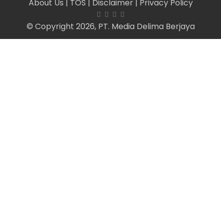
About Us
| TOS
| Disclaimer
| Privacy Policy
© Copyright 2026, PT. Media Delima Berjaya