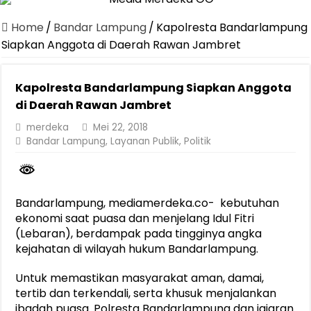
Canangkan Desa TAPIS dan Luncurkan Sekolah Lansia di Kampun
Home
/
Bandar Lampung
/
Kapolresta Bandarlampung
Pemprov Lampung Berhasil Kendalikan Inflasi, Jadi Provinsi dengan 
Siapkan Anggota di Daerah Rawan Jambret
Pemprov Lampung Perkuat Pembangunan Rumah Layak Huni untuk
Kapolresta Bandarlampung Siapkan Anggota
Dirut Jasa Raharja Dampingi Wamenhub Tinjau Penanganan Korban
di Daerah Rawan Jambret
Pastikan Pelayanan Maksimal, Direksi Jasa Raharja Tinjau Korban 
merdeka
Mei 22, 2018
Dirut Jasa Raharja Dampingi Wamenhub Tinjau Penanganan Korban
Bandar Lampung
,
Layanan Publik
,
Politik
Jasa Raharja Jamin Seluruh Korban Kebakaran KM Mutiara Sentosa 
Gubernur Mirza Ajak IAI Darul Fattah Cetak SDM Adaptif Berland
Bandarlampung, mediamerdeka.co- kebutuhan
Purnama Wulan Sari Mirza Buka SiSeSa Roadshow Lampung 2026, Do
ekonomi saat puasa dan menjelang Idul Fitri
(Lebaran), berdampak pada tingginya angka
kejahatan di wilayah hukum Bandarlampung.
Untuk memastikan masyarakat aman, damai,
tertib dan terkendali, serta khusuk menjalankan
ibadah puasa. Polresta Bandarlampung dan jajaran