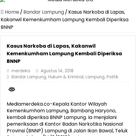
Canangkan Desa TAPIS dan Luncurkan Sekolah Lansia di Kampun
Home
/
Bandar Lampung
/
Kasus Narkoba di Lapas,
Pemprov Lampung Berhasil Kendalikan Inflasi, Jadi Provinsi dengan 
Kakanwil Kemenkumham Lampung Kembali Diperiksa
BNNP
Pemprov Lampung Perkuat Pembangunan Rumah Layak Huni untuk
Dirut Jasa Raharja Dampingi Wamenhub Tinjau Penanganan Korban
Kasus Narkoba di Lapas, Kakanwil
Pastikan Pelayanan Maksimal, Direksi Jasa Raharja Tinjau Korban 
Kemenkumham Lampung Kembali Diperiksa
Dirut Jasa Raharja Dampingi Wamenhub Tinjau Penanganan Korban
BNNP
Jasa Raharja Jamin Seluruh Korban Kebakaran KM Mutiara Sentosa 
merdeka
Agustus 14, 2018
Bandar Lampung
,
Hukum & Kriminal
,
Lampung
,
Politik
Gubernur Mirza Ajak IAI Darul Fattah Cetak SDM Adaptif Berland
Purnama Wulan Sari Mirza Buka SiSeSa Roadshow Lampung 2026, Do
Mediamerdeka.co-Kepala Kantor Wilayah
Kemenkumham Lampung, Bambang Haryono,
kembali diperiksa BNNP Lampung. Ia menjalani
pemeriksaan di Kantor Badan Narkotika Nasional
Provinsi (BNNP) Lampung di Jalan Ikan Bawal, Teluk