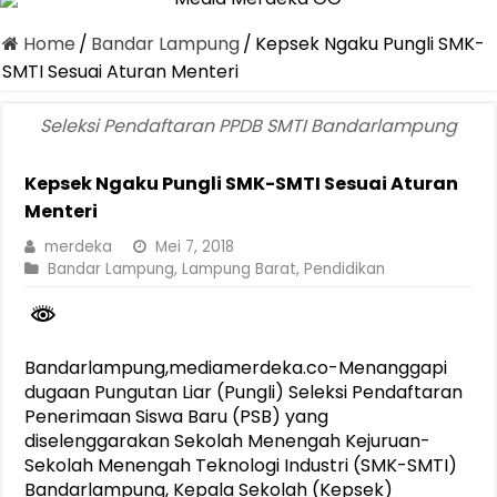
Dirut Jasa Raharja Dampingi Wamenhub Tinjau Penanganan Korban
Home
/
Bandar Lampung
/
Kepsek Ngaku Pungli SMK-
Pastikan Pelayanan Maksimal, Direksi Jasa Raharja Tinjau Korban 
SMTI Sesuai Aturan Menteri
Dirut Jasa Raharja Dampingi Wamenhub Tinjau Penanganan Korban
Seleksi Pendaftaran PPDB SMTI Bandarlampung
Jasa Raharja Jamin Seluruh Korban Kebakaran KM Mutiara Sentosa 
Kepsek Ngaku Pungli SMK-SMTI Sesuai Aturan
Gelar Audiensi, Jasa Raharja dan Kementerian PANRB Perkuat K
Menteri
Berkontribusi terhadap Keselamatan dan Mobilitas Masyarakat, Jasa
merdeka
Mei 7, 2018
Pemprov Lampung Dukung Penuh Lampung Financial Festival, Perk
Bandar Lampung
,
Lampung Barat
,
Pendidikan
Pengesahan Raperda APBD 2025 Jadi Langkah Penguatan Akuntabi
Ketua PMI Provinsi Lampung Lantik Pengurus PMI Lampung Selat
Bandarlampung,mediamerdeka.co-Menanggapi
dugaan Pungutan Liar (Pungli) Seleksi Pendaftaran
Penerimaan Siswa Baru (PSB) yang
diselenggarakan Sekolah Menengah Kejuruan-
Sekolah Menengah Teknologi Industri (SMK-SMTI)
Bandarlampung, Kepala Sekolah (Kepsek)