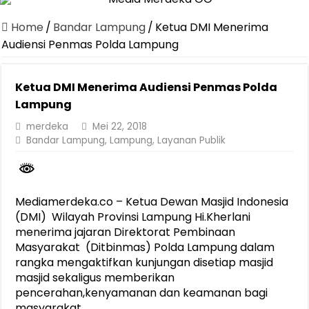
Canangkan Desa TAPIS dan Luncurkan Sekolah Lansia di Kampun
Home
/
Bandar Lampung
/
Ketua DMI Menerima
Pemprov Lampung Berhasil Kendalikan Inflasi, Jadi Provinsi dengan 
Audiensi Penmas Polda Lampung
Pemprov Lampung Perkuat Pembangunan Rumah Layak Huni untuk
Ketua DMI Menerima Audiensi Penmas Polda
Dirut Jasa Raharja Dampingi Wamenhub Tinjau Penanganan Korban
Lampung
Pastikan Pelayanan Maksimal, Direksi Jasa Raharja Tinjau Korban 
merdeka
Mei 22, 2018
Dirut Jasa Raharja Dampingi Wamenhub Tinjau Penanganan Korban
Bandar Lampung
,
Lampung
,
Layanan Publik
Jasa Raharja Jamin Seluruh Korban Kebakaran KM Mutiara Sentosa 
Gubernur Mirza Ajak IAI Darul Fattah Cetak SDM Adaptif Berland
Mediamerdeka.co – Ketua Dewan Masjid Indonesia
Purnama Wulan Sari Mirza Buka SiSeSa Roadshow Lampung 2026, Do
(DMI) Wilayah Provinsi Lampung Hi.Kherlani
menerima jajaran Direktorat Pembinaan
Masyarakat (Ditbinmas) Polda Lampung dalam
rangka mengaktifkan kunjungan disetiap masjid
masjid sekaligus memberikan
pencerahan,kenyamanan dan keamanan bagi
masyarakat.