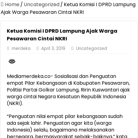
Canangkan Desa TAPIS dan Luncurkan Sekolah Lansia di Kampun
Home
/
Uncategorized
/
Ketua Komisi I DPRD Lampung
Pemprov Lampung Berhasil Kendalikan Inflasi, Jadi Provinsi dengan 
Ajak Warga Pesawaran Cintai NKRI
Pemprov Lampung Perkuat Pembangunan Rumah Layak Huni untuk
Ketua Komisi I DPRD Lampung Ajak Warga
Dirut Jasa Raharja Dampingi Wamenhub Tinjau Penanganan Korban
Pesawaran Cintai NKRI
Pastikan Pelayanan Maksimal, Direksi Jasa Raharja Tinjau Korban 
merdeka
April 3, 2019
Uncategorized
Dirut Jasa Raharja Dampingi Wamenhub Tinjau Penanganan Korban
Jasa Raharja Jamin Seluruh Korban Kebakaran KM Mutiara Sentosa 
Gubernur Mirza Ajak IAI Darul Fattah Cetak SDM Adaptif Berland
Mediamerdeka.co- Sosialisasi dan Penguatan
empat Pilar Kebangsaan di Kabupaten Pesawaran,
Purnama Wulan Sari Mirza Buka SiSeSa Roadshow Lampung 2026, Do
Politisi Partai Golkar Lampung, Ririn Kuswantari ajak
warga cintai Negara Kesatuan Republik Indonesia
(NKRI).
“Penguatan nilai empat pilar kebangsaan sudah
ada sejak lahir. Penguatan agar kita (warga
Indonesia) selalu, bagaimana melaksanakan
bernegara, bermasyarakat sebaik-baiknya,” kata