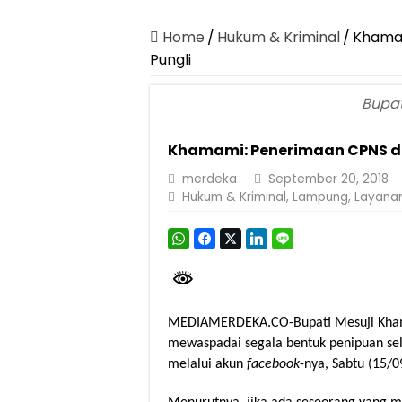
Dirut Jasa Raharja Dampingi Wamenhub T
Pastikan Pelayanan Maksimal, Direksi Jas
Home
/
Hukum & Kriminal
/
Khamam
Pungli
Dirut Jasa Raharja Dampingi Wamenhub T
Jasa Raharja Jamin Seluruh Korban Kebak
Bupat
Gelar Audiensi, Jasa Raharja dan Keme
Khamami: Penerimaan CPNS di 
Berkontribusi terhadap Keselamatan dan M
merdeka
September 20, 2018
Pemprov Lampung Dukung Penuh Lampung F
Hukum & Kriminal
,
Lampung
,
Layanan
Pengesahan Raperda APBD 2025 Jadi Lan
Ketua PMI Provinsi Lampung Lantik Peng
MEDIAMERDEKA.CO-Bupati Mesuji Kha
mewaspadai segala bentuk penipuan se
melalui akun
facebook
-nya, Sabtu (15/0