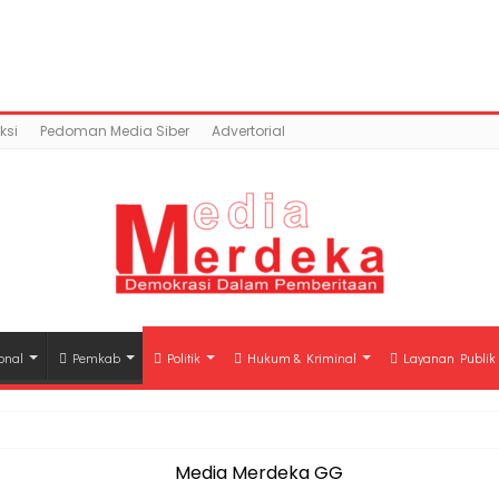
content/uploads/2017/12/19260298_959097297585914_44
11060917/domains/mediamerdeka.co/public_html/w
class-opengraph.php
on line
630
ksi
Pedoman Media Siber
Advertorial
onal
Pemkab
Politik
Hukum & Kriminal
Layanan Publik
hli Waris Korban Kebakaran KM Mutiara Sentosa II