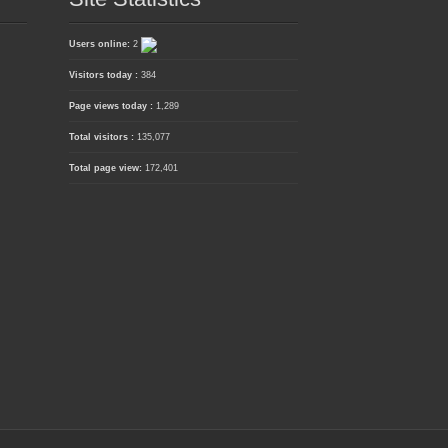
Users online:
2
Visitors today :
384
Page views today :
1,289
Total visitors :
135,077
Total page view:
172,401