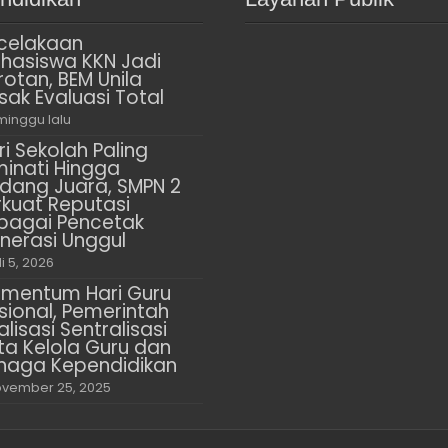
celakaan
hasiswa KKN Jadi
rotan, BEM Unila
sak Evaluasi Total
minggu lalu
ri Sekolah Paling
minati Hingga
dang Juara, SMPN 2
rkuat Reputasi
bagai Pencetak
nerasi Unggul
li 5, 2026
mentum Hari Guru
sional, Pemerintah
alisasi Sentralisasi
ta Kelola Guru dan
naga Kependidikan
vember 25, 2025