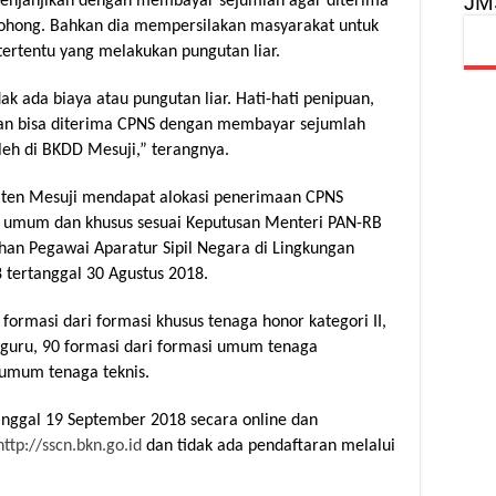
JM
menjanjikan dengan membayar sejumlah agar diterima
bohong. Bahkan dia mempersilakan masyarakat untuk
ertentu yang melakukan pungutan liar.
k ada biaya atau pungutan liar. Hati-hati penipuan,
kan bisa diterima CPNS dengan membayar sejumlah
leh di BKDD Mesuji,” terangnya.
upaten Mesuji mendapat alokasi penerimaan CPNS
si umum dan khusus sesuai Keputusan Menteri PAN-RB
an Pegawai Aparatur Sipil Negara di Lingkungan
tertanggal 30 Agustus 2018.
formasi dari formasi khusus tenaga honor kategori II,
guru, 90 formasi dari formasi umum tenaga
 umum tenaga teknis.
anggal 19 September 2018 secara online dan
http://sscn.bkn.go.id
dan tidak ada pendaftaran melalui