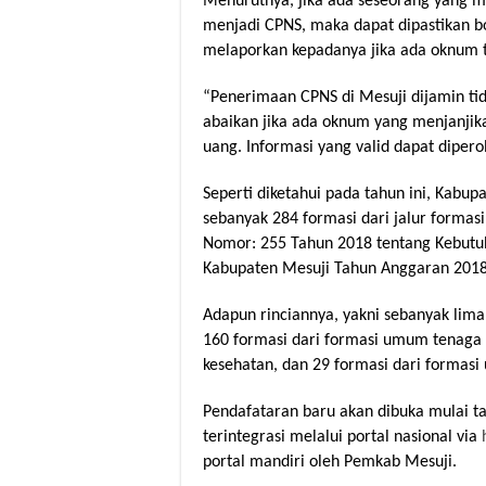
Menurutnya, jika ada seseorang yang 
menjadi CPNS, maka dapat dipastikan 
melaporkan kepadanya jika ada oknum t
“Penerimaan CPNS di Mesuji dijamin tida
abaikan jika ada oknum yang menjanji
uang. Informasi yang valid dapat dipero
Seperti diketahui pada tahun ini, Kab
sebanyak 284 formasi dari jalur forma
Nomor: 255 Tahun 2018 tentang Kebutuh
Kabupaten Mesuji Tahun Anggaran 2018 
Adapun rinciannya, yakni sebanyak lima 
160 formasi dari formasi umum tenaga 
kesehatan, dan 29 formasi dari formasi
Pendafataran baru akan dibuka mulai t
terintegrasi melalui portal nasional via
portal mandiri oleh Pemkab Mesuji.