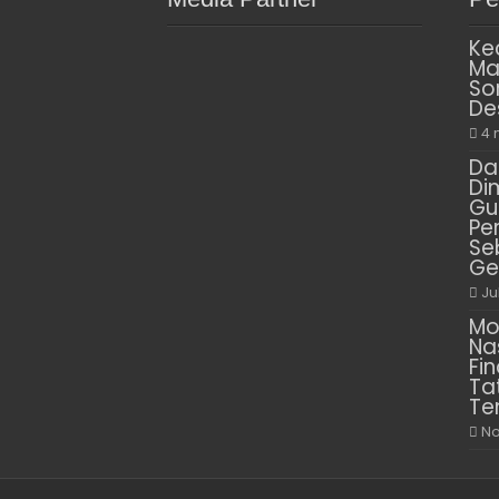
Ke
Ma
So
De
4 
Da
Di
Gu
Pe
Se
Ge
Ju
Mo
Na
Fin
Ta
Te
No