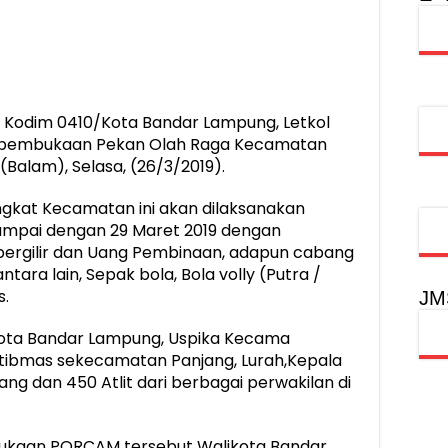
injau Penanganan Korban KM Mutiara Sentosa II di RS PHC Surabay
aran KM Mutiara Sentosa II di Perairan Sumenep
tak SDM Adaptif Berlandaskan Nilai Agama
odim 0410/Kota Bandar Lampung, Letkol
oadshow Lampung 2026, Dorong Kolaborasi Industri Kreatif dan Fas
 pembukaan Pekan Olah Raga Kecamatan
alam), Selasa, (26/3/2019).
ngkat Kecamatan ini akan dilaksanakan
sampai dengan 29 Maret 2019 dengan
ergilir dan Uang Pembinaan, adapun cabang
ara lain, Sepak bola, Bola volly (Putra /
s.
JM
 Kota Bandar Lampung, Uspika Kecama
tibmas sekecamatan Panjang, Lurah,Kepala
ng dan 450 Atlit dari berbagai perwakilan di
kaan PORCAM tersebut Walikota Bandar