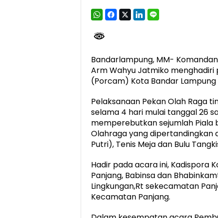
Dirut Jasa Raharja Dampingi Wamenhub T
Jasa Raharja Jamin Seluruh Korban Kebak
Gubernur Mirza Ajak IAI Darul Fattah Ce
Bandarlampung, MM- Komandan K
Purnama Wulan Sari Mirza Buka SiSeSa R
Arm Wahyu Jatmiko menghadiri
(Porcam) Kota Bandar Lampung (B
Pelaksanaan Pekan Olah Raga ti
selama 4 hari mulai tanggal 26 
memperebutkan sejumlah Piala b
Olahraga yang dipertandingkan ant
Putri), Tenis Meja dan Bulu Tangki
Hadir pada acara ini, Kadispora
Panjang, Babinsa dan Bhabinkam
Lingkungan,Rt sekecamatan Panja
Kecamatan Panjang.
Dalam kesempatan acara Pembu