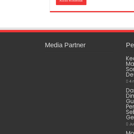
Media Partner
Pe
Ke
Ma
So
De
4 
Da
Di
Gu
Pe
Se
Ge
Ju
Mo