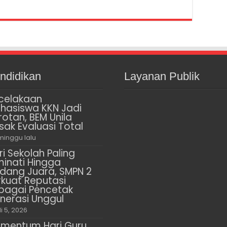
ndidikan
Layanan Publik
celakaan
hasiswa KKN Jadi
rotan, BEM Unila
sak Evaluasi Total
minggu lalu
ri Sekolah Paling
minati Hingga
dang Juara, SMPN 2
rkuat Reputasi
bagai Pencetak
nerasi Unggul
li 5, 2026
mentum Hari Guru