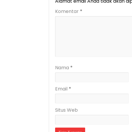
Alamat email Anda tidak akan dip
Komentar
*
Nama
*
Email
*
Situs Web