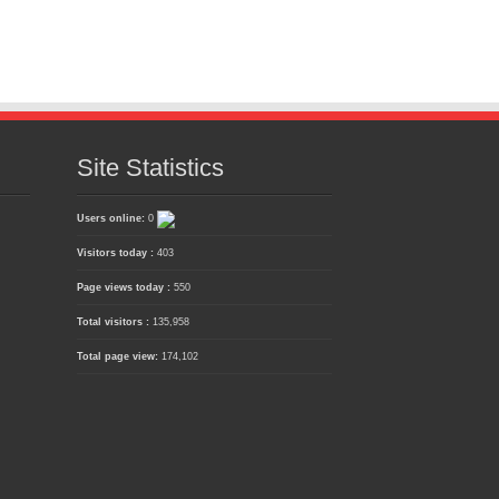
Site Statistics
Users online:
0
Visitors today :
403
Page views today :
550
Total visitors :
135,958
Total page view:
174,102