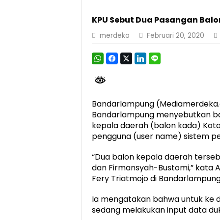
Dirut Jasa Raharja Dampingi Wamenhub T
KPU Sebut Dua Pasangan Bal
Jasa Raharja Jamin Seluruh Korban Kebak
merdeka
Februari 20, 2020
Gubernur Mirza Ajak IAI Darul Fattah Ce
Purnama Wulan Sari Mirza Buka SiSeSa R
Bandarlampung (Mediamerdeka.c
Bandarlampung menyebutkan ba
kepala daerah (balon kada) K
pengguna (user name) sistem p
“Dua balon kepala daerah terse
dan Firmansyah-Bustomi,” kata 
Fery Triatmojo di Bandarlampung,
Ia mengatakan bahwa untuk ke d
sedang melakukan input data duk