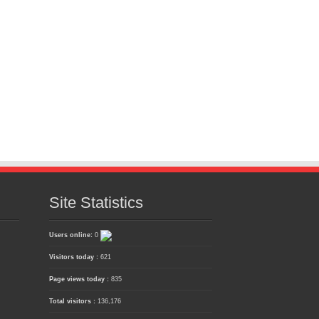
Site Statistics
Users online:
0
Visitors today :
621
Page views today :
835
Total visitors :
136,176