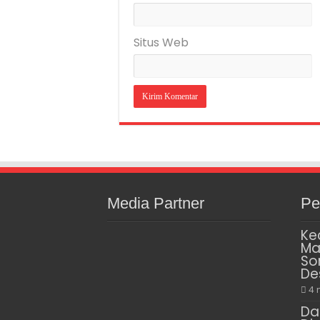
Situs Web
Media Partner
Pe
Ke
Ma
So
De
4 
Da