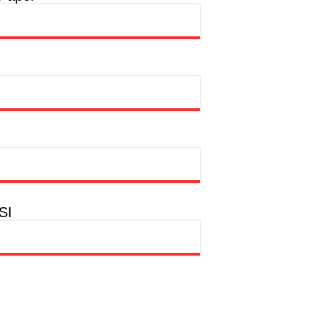
a
hion Muslim
SI