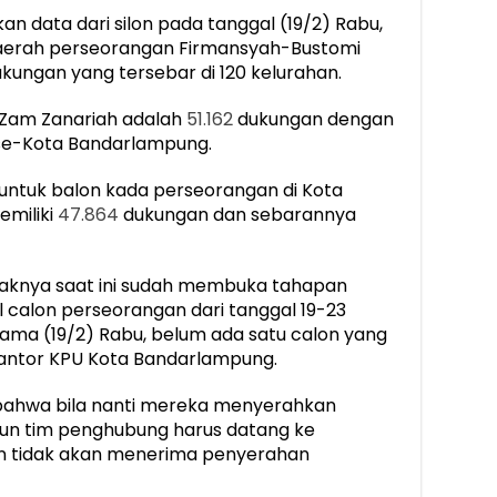
n data dari silon pada tanggal (19/2) Rabu,
daerah perseorangan Firmansyah-Bustomi
kungan yang tersebar di 120 kelurahan.
-Zam Zanariah adalah
51.162
dukungan dengan
 se-Kota Bandarlampung.
untuk balon kada perseorangan di Kota
miliki
47.864
dukungan dan sebarannya
knya saat ini sudah membuka tahapan
 calon perseorangan dari tanggal 19-23
tama (19/2) Rabu, belum ada satu calon yang
Kantor KPU Kota Bandarlampung.
 bahwa bila nanti mereka menyerahkan
un tim penghubung harus datang ke
pun tidak akan menerima penyerahan