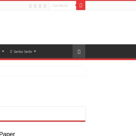
k
Serba Serbi
rong Pembangunan SDM Dimulai dari Desa
t
a
 Paper