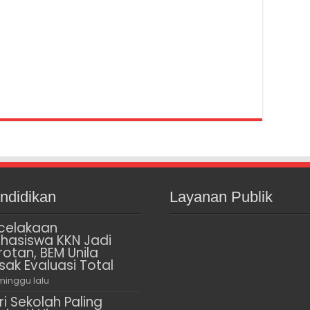
ndidikan
Layanan Publik
celakaan
hasiswa KKN Jadi
rotan, BEM Unila
sak Evaluasi Total
minggu lalu
ri Sekolah Paling