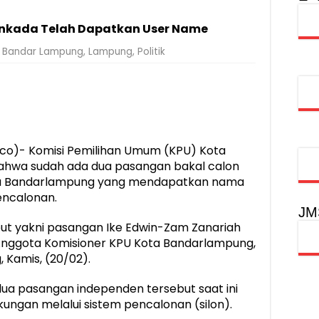
injau Penanganan Korban KM Mutiara Sentosa II di RS PHC Surabay
onkada Telah Dapatkan User Name
aran KM Mutiara Sentosa II di Perairan Sumenep
Bandar Lampung
,
Lampung
,
Politik
tak SDM Adaptif Berlandaskan Nilai Agama
oadshow Lampung 2026, Dorong Kolaborasi Industri Kreatif dan Fas
o)- Komisi Pemilihan Umum (KPU) Kota
hwa sudah ada dua pasangan bakal calon
ota Bandarlampung yang mendapatkan nama
encalonan.
JM
but yakni pasangan Ike Edwin-Zam Zanariah
Anggota Komisioner KPU Kota Bandarlampung,
 Kamis, (20/02).
ua pasangan independen tersebut saat ini
ungan melalui sistem pencalonan (silon).