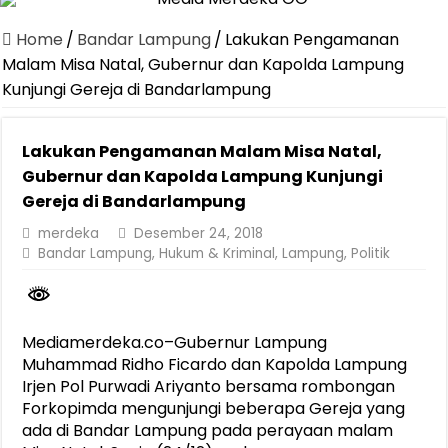
Dirut Jasa Raharja Dampingi Wamenhub Tinjau Penanganan Korban
Home
/
Bandar Lampung
/
Lakukan Pengamanan
Pastikan Pelayanan Maksimal, Direksi Jasa Raharja Tinjau Korban 
Malam Misa Natal, Gubernur dan Kapolda Lampung
Kunjungi Gereja di Bandarlampung
Dirut Jasa Raharja Dampingi Wamenhub Tinjau Penanganan Korban
Jasa Raharja Jamin Seluruh Korban Kebakaran KM Mutiara Sentosa 
Lakukan Pengamanan Malam Misa Natal,
Gelar Audiensi, Jasa Raharja dan Kementerian PANRB Perkuat K
Gubernur dan Kapolda Lampung Kunjungi
Berkontribusi terhadap Keselamatan dan Mobilitas Masyarakat, Jasa
Gereja di Bandarlampung
Pemprov Lampung Dukung Penuh Lampung Financial Festival, Perk
merdeka
Desember 24, 2018
Bandar Lampung
,
Hukum & Kriminal
,
Lampung
,
Politik
Pengesahan Raperda APBD 2025 Jadi Langkah Penguatan Akuntabi
Ketua PMI Provinsi Lampung Lantik Pengurus PMI Lampung Selat
Mediamerdeka.co–Gubernur Lampung
Muhammad Ridho Ficardo dan Kapolda Lampung
Irjen Pol Purwadi Ariyanto bersama rombongan
Forkopimda mengunjungi beberapa Gereja yang
ada di Bandar Lampung pada perayaan malam