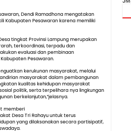
JM
sawaran, Dendi Ramadhona mengatakan
kili Kabupaten Pesawaran karena memiliki
 Desa tingkat Provinsi Lampung merupakan
arah, terkoordinasi, terpadu dan
lakukan evaluasi dan pembinaan
i Kabupaten Pesawaran.
enguatkan kerukunan masyarakat, melalui
kemandirian masyarakat dalam pembangunan
ngkatan kualitas kehidupan masyarakat
osial politik, serta terpelihara nya lingkungan
an berkelanjutan,”jelasnya.
pat memberi
kat Desa Tri Rahayu untuk terus
upan yang dilaksanakan secara partisipatif,
swadaya.