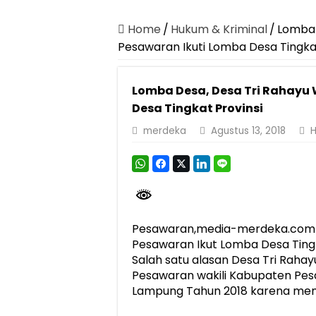
Dirut Jasa Raharja Dampingi Wamenhub T
Pastikan Pelayanan Maksimal, Direksi Jas
Home
/
Hukum & Kriminal
/
Lomba 
Pesawaran Ikuti Lomba Desa Tingkat
Dirut Jasa Raharja Dampingi Wamenhub T
Jasa Raharja Jamin Seluruh Korban Kebak
Lomba Desa, Desa Tri Rahayu 
Gelar Audiensi, Jasa Raharja dan Keme
Desa Tingkat Provinsi
Berkontribusi terhadap Keselamatan dan M
merdeka
Agustus 13, 2018
H
Jasa Raharja dan Korlantas Polri Ajak Ma
FLLAJ Kabupaten Tanggamus Perkuat Sine
Festival Literasi Lampung 2026 Dorong Pe
Pesawaran,media-merdeka.com-D
Pesawaran Ikut Lomba Desa Ting
Salah satu alasan Desa Tri Raha
Pesawaran wakili Kabupaten Pes
Lampung Tahun 2018 karena memi