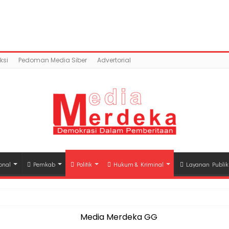
ntent/uploads/2018/08/IMG-20180813-WA0046.jpg): Faile
a.co/public_html/wp-content/plugins/easy-socia
ksi
Pedoman Media Siber
Advertorial
onal
Pemkab
Politik
Hukum & Kriminal
Layanan Publik
hli Waris Korban Kebakaran KM Mutiara Sentosa II