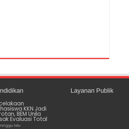
ndidikan
Layanan Publik
celakaan
hasiswa KKN Jadi
rotan, BEM Unila
sak Evaluasi Total
minggu lalu