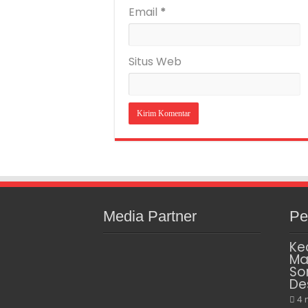
Email
*
Situs Web
Media Partner
Pe
Ke
Ma
So
De
4 