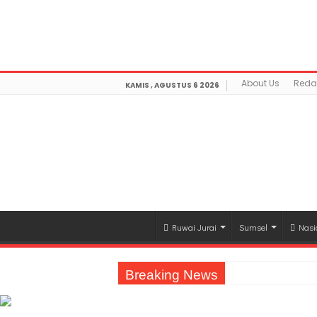
Warning
: getimagesize(https://mediamerdeka.co/wp-co
Not Found in
/home/u711060917/domains/mediamerdek
optimization/class-opengraph.php
on line
630
About Us
Reda
KAMIS , AGUSTUS 6 2026
Ruwai Jurai
Sumsel
Nasi
Breaking News
Jasa Raharja Serahkan Santunan kepada A