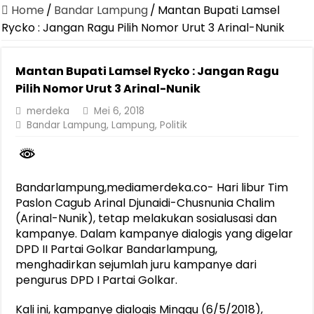
Dirut Jasa Raharja Dampingi Wamenhub Tinjau Penanganan Korban
Home
/
Bandar Lampung
/
Mantan Bupati Lamsel
Pastikan Pelayanan Maksimal, Direksi Jasa Raharja Tinjau Korban 
Rycko : Jangan Ragu Pilih Nomor Urut 3 Arinal-Nunik
Dirut Jasa Raharja Dampingi Wamenhub Tinjau Penanganan Korban
Mantan Bupati Lamsel Rycko : Jangan Ragu
Jasa Raharja Jamin Seluruh Korban Kebakaran KM Mutiara Sentosa 
Pilih Nomor Urut 3 Arinal-Nunik
Gubernur Mirza Ajak IAI Darul Fattah Cetak SDM Adaptif Berland
merdeka
Mei 6, 2018
Purnama Wulan Sari Mirza Buka SiSeSa Roadshow Lampung 2026, Do
Bandar Lampung
,
Lampung
,
Politik
Purnama Wulan Sari Mirza Lepas Peserta Jalan Sehat Lansia, Ajak 
Gelar Audiensi, Jasa Raharja dan Kementerian PANRB Perkuat K
Bandarlampung,mediamerdeka.co- Hari libur Tim
Berkontribusi terhadap Keselamatan dan Mobilitas Masyarakat, Jasa
Paslon Cagub Arinal Djunaidi-Chusnunia Chalim
(Arinal-Nunik), tetap melakukan sosialusasi dan
kampanye. Dalam kampanye dialogis yang digelar
DPD II Partai Golkar Bandarlampung,
menghadirkan sejumlah juru kampanye dari
pengurus DPD I Partai Golkar.
Kali ini, kampanye dialogis Minggu (6/5/2018),