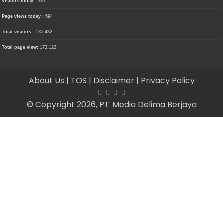
Visitors today :
333
Page views today :
594
Total visitors :
135,432
Total page view:
173,122
About Us
| TOS
| Disclaimer
| Privacy Policy
© Copyright 2026, PT. Media Delima Berjaya