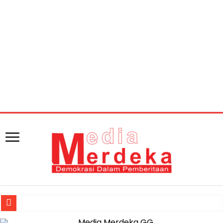
Warning
: getimagesize(https://mediamerdeka.co/wp-
content/uploads/2019/07/download-2-1.jpg): Failed to
open stream: HTTP request failed! HTTP/1.1 404 Not
Found in
/home/u711060917/domains/mediamerdeka.co/pub
content/plugins/easy-social-share-
buttons3/lib/modules/social-share-
optimization/class-opengraph.php
on line
630
Jasa Raharja Serahkan Santunan kepada Ahli Waris Korban Kebakar