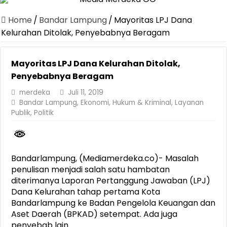
Canangkan Desa TAPIS dan Luncurkan Sekolah Lansia di Kampun
Home
/
Bandar Lampung
/
Mayoritas LPJ Dana
Pemprov Lampung Berhasil Kendalikan Inflasi, Jadi Provinsi dengan 
Kelurahan Ditolak, Penyebabnya Beragam
Pemprov Lampung Perkuat Pembangunan Rumah Layak Huni untuk
Mayoritas LPJ Dana Kelurahan Ditolak,
Dirut Jasa Raharja Dampingi Wamenhub Tinjau Penanganan Korban
Penyebabnya Beragam
Pastikan Pelayanan Maksimal, Direksi Jasa Raharja Tinjau Korban 
merdeka
Juli 11, 2019
Dirut Jasa Raharja Dampingi Wamenhub Tinjau Penanganan Korban
Bandar Lampung
,
Ekonomi
,
Hukum & Kriminal
,
Layanan
Publik
,
Politik
Jasa Raharja Jamin Seluruh Korban Kebakaran KM Mutiara Sentosa 
Gubernur Mirza Ajak IAI Darul Fattah Cetak SDM Adaptif Berland
Purnama Wulan Sari Mirza Buka SiSeSa Roadshow Lampung 2026, Do
Bandarlampung, (Mediamerdeka.co)- Masalah
penulisan menjadi salah satu hambatan
diterimanya Laporan Pertanggung Jawaban (LPJ)
Dana Kelurahan tahap pertama Kota
Bandarlampung ke Badan Pengelola Keuangan dan
Aset Daerah (BPKAD) setempat. Ada juga
penyebab lain.