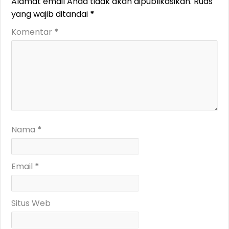
Alamat email Anda tidak akan dipublikasikan.
Ruas
yang wajib ditandai
*
Komentar
*
Nama
*
Email
*
Situs Web