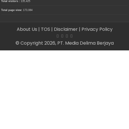
Total visitors :
135,425
Total page view:
173,084
About Us
| TOS
| Disclaimer
| Privacy Policy
© Copyright 2026, PT. Media Delima Berjaya