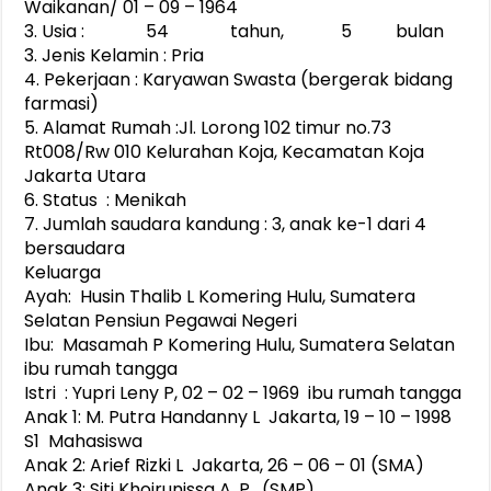
Waikanan/ 01 – 09 – 1964
3. Usia : 54 tahun, 5 bulan
3. Jenis Kelamin : Pria
4. Pekerjaan : Karyawan Swasta (bergerak bidang
farmasi)
5. Alamat Rumah :Jl. Lorong 102 timur no.73
Rt008/Rw 010 Kelurahan Koja, Kecamatan Koja
Jakarta Utara
6. Status : Menikah
7. Jumlah saudara kandung : 3, anak ke-1 dari 4
bersaudara
Keluarga
Ayah: Husin Thalib L Komering Hulu, Sumatera
Selatan Pensiun Pegawai Negeri
Ibu: Masamah P Komering Hulu, Sumatera Selatan
ibu rumah tangga
Istri : Yupri Leny P, 02 – 02 – 1969 ibu rumah tangga
Anak 1: M. Putra Handanny L Jakarta, 19 – 10 – 1998
S1 Mahasiswa
Anak 2: Arief Rizki L Jakarta, 26 – 06 – 01 (SMA)
Anak 3: Siti Khoirunissa A. P, (SMP)