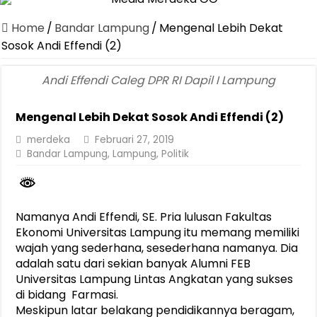
Dirut Jasa Raharja Dampingi Wamenhub Tinjau Penanganan Korban
Home
/
Bandar Lampung
/
Mengenal Lebih Dekat
Pastikan Pelayanan Maksimal, Direksi Jasa Raharja Tinjau Korban 
Sosok Andi Effendi (2)
Dirut Jasa Raharja Dampingi Wamenhub Tinjau Penanganan Korban
Andi Effendi Caleg DPR RI Dapil I Lampung
Jasa Raharja Jamin Seluruh Korban Kebakaran KM Mutiara Sentosa 
Mengenal Lebih Dekat Sosok Andi Effendi (2)
Gelar Audiensi, Jasa Raharja dan Kementerian PANRB Perkuat K
merdeka
Februari 27, 2019
Berkontribusi terhadap Keselamatan dan Mobilitas Masyarakat, Jasa
Bandar Lampung
,
Lampung
,
Politik
Pemprov Lampung Dukung Penuh Lampung Financial Festival, Perk
Pengesahan Raperda APBD 2025 Jadi Langkah Penguatan Akuntabi
Ketua PMI Provinsi Lampung Lantik Pengurus PMI Lampung Selat
Namanya Andi Effendi, SE. Pria lulusan Fakultas
Ekonomi Universitas Lampung itu memang memiliki
wajah yang sederhana, sesederhana namanya. Dia
adalah satu dari sekian banyak Alumni FEB
Universitas Lampung Lintas Angkatan yang sukses
di bidang Farmasi.
Meskipun latar belakang pendidikannya beragam,