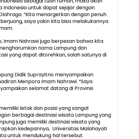
 Indonesia sebagai tuan rumah, maka akan
 Indonesia untuk dapat sejajar dengan
g Olahraga. “Kita menargetkan dengan penuh
t berjuang, saya yakin kita bisa melakukannya
 Imam.
n, Imam Nahrawi juga berpesan bahwa kita
uk mengharumkan nama Lampung dan
tasi yang dapat ditorehkan, salah satunya di
ampung Didik Suprayitno menyampaikan
hadiran Menpora Imam Nahrawi. “Saya
ampaikan selamat datang di Provinsi
miliki letak dan posisi yang sangat
 dengan berbagai destinasi wisata Lampung yang
ampung juga memiliki destinasi wisata yang
harapkan kedepannya, Universitas Malahayati
sata untuk mendukung hal tersebut.