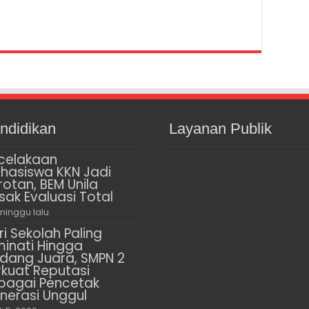
ndidikan
Layanan Publik
celakaan
hasiswa KKN Jadi
rotan, BEM Unila
sak Evaluasi Total
minggu lalu
ri Sekolah Paling
minati Hingga
dang Juara, SMPN 2
rkuat Reputasi
bagai Pencetak
nerasi Unggul