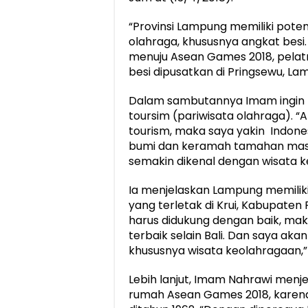
“Provinsi Lampung memiliki potens
olahraga, khususnya angkat bes
menuju Asean Games 2018, pelatn
besi dipusatkan di Pringsewu, La
Dalam sambutannya Imam ingin m
toursim (pariwisata olahraga). “
tourism, maka saya yakin Indone
bumi dan keramah tamahan masya
semakin dikenal dengan wisata k
Ia menjelaskan Lampung memiliki 
yang terletak di Krui, Kabupaten P
harus didukung dengan baik, mak
terbaik selain Bali. Dan saya ak
khususnya wisata keolahragaan,” 
Lebih lanjut, Imam Nahrawi menj
rumah Asean Games 2018, karena 