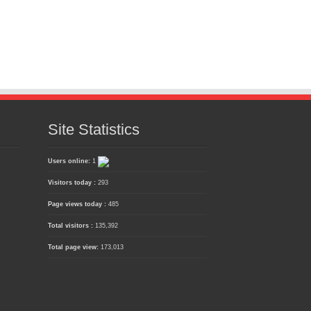
Site Statistics
Users online:
1
Visitors today :
293
Page views today :
485
Total visitors :
135,392
Total page view:
173,013