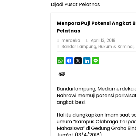
Dijadi Pusat Pelatnas
Dirut Jasa Raharja Dampingi Wamenhub T
Jasa Raharja Jamin Seluruh Korban Kebak
Menpora Puji Potensi Angkat B
Gelar Audiensi, Jasa Raharja dan Keme
Pelatnas
Berkontribusi terhadap Keselamatan dan M
merdeka
April 13, 2018
Bandar Lampung
,
Hukum & Kriminal
,
Pemprov Lampung Dukung Penuh Lampung F
Pengesahan Raperda APBD 2025 Jadi Lan
Ketua PMI Provinsi Lampung Lantik Peng
Bandarlampung, Mediamerdeka.c
Nahrawi memuji potensi pariwis
angkat besi.
Hal itu diungkapkan Imam saat 
umum “Kampus Olahraga Terpa
Mahasiswa” di Gedung Graha Bint
Jum’at (13/4/2018).