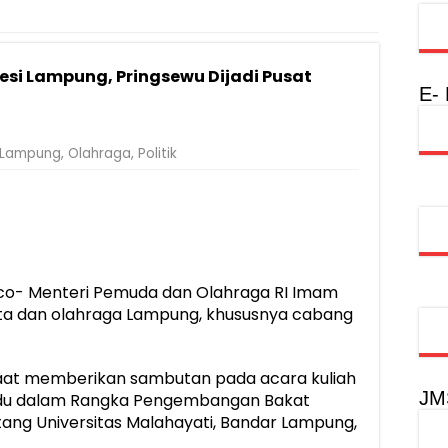
injau Penanganan Korban KM Mutiara Sentosa II di RS PHC Surabay
aran KM Mutiara Sentosa II di Perairan Sumenep
esi Lampung, Pringsewu Dijadi Pusat
nterian PANRB Perkuat Koordinasi Tingkatkan Kepatuhan PKB dan 
E-
obilitas Masyarakat, Jasa Raharja Raih Penghargaan di Ajang Transpo
Lampung
,
Olahraga
,
Politik
inancial Festival, Perkuat Literasi Keuangan Generasi Muda
gkah Penguatan Akuntabilitas dan Pembangunan Lampung
urus PMI Lampung Selatan Masa Bakti 2026-2031, Tekankan Pengab
o- Menteri Pemuda dan Olahraga RI Imam
ata dan olahraga Lampung, khususnya cabang
saat memberikan sambutan pada acara kuliah
JM
du dalam Rangka Pengembangan Bakat
ang Universitas Malahayati, Bandar Lampung,