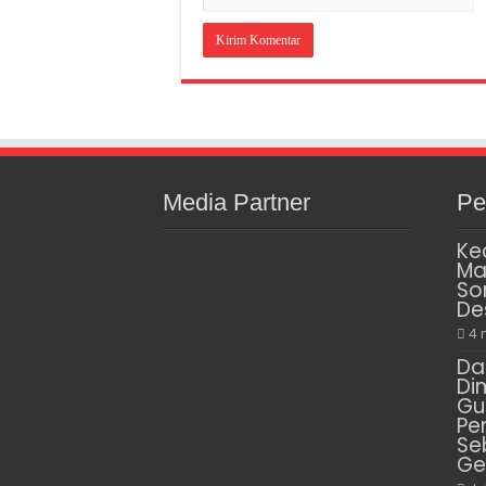
Media Partner
Pe
Ke
Ma
So
De
4 
Da
Di
Gu
Pe
Se
Ge