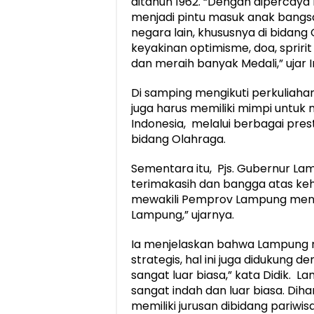
ditahun 1962. “Dengan dipercaya
menjadi pintu masuk anak bangsa
negara lain, khususnya di bidan
keyakinan optimisme, doa, spriri
dan meraih banyak Medali,” ujar
Di samping mengikuti perkuliaha
juga harus memiliki mimpi unt
Indonesia, melalui berbagai pres
bidang Olahraga.
Sementara itu, Pjs. Gubernur L
terimakasih dan bangga atas ke
mewakili Pemprov Lampung meny
Lampung,” ujarnya.
Ia menjelaskan bahwa Lampung me
strategis, hal ini juga didukung
sangat luar biasa,” kata Didik. L
sangat indah dan luar biasa. Di
memiliki jurusan dibidang pariwi