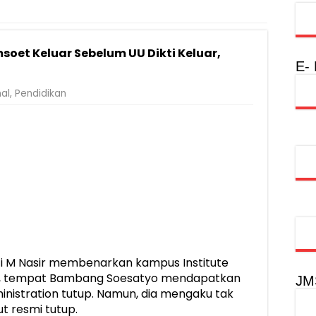
Rumah Layak Huni untuk Dukung SDM Unggul dan Masyarakat Seha
injau Penanganan Korban KM Mutiara Sentosa II di RS PHC Surabay
soet Keluar Sebelum UU Dikti Keluar,
a Raharja Tinjau Korban Kebakaran KM Mutiara Sentosa II
E-
injau Penanganan Korban KM Mutiara Sentosa II di RS PHC Surabay
al
,
Pendidikan
aran KM Mutiara Sentosa II di Perairan Sumenep
tak SDM Adaptif Berlandaskan Nilai Agama
oadshow Lampung 2026, Dorong Kolaborasi Industri Kreatif dan Fas
i M Nasir membenarkan kampus Institute
, tempat Bambang Soesatyo mendapatkan
JM
inistration tutup. Namun, dia mengaku tak
t resmi tutup.