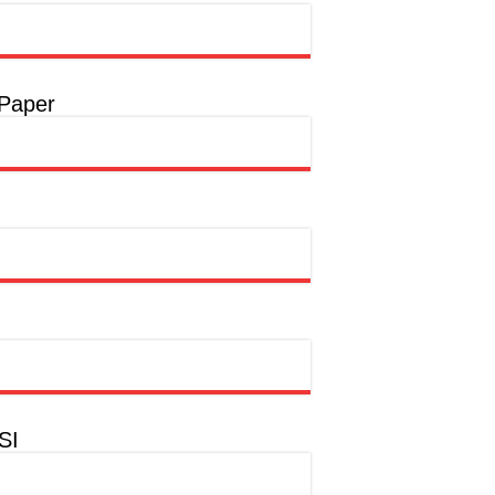
t
a
 Paper
a
hion Muslim
SI