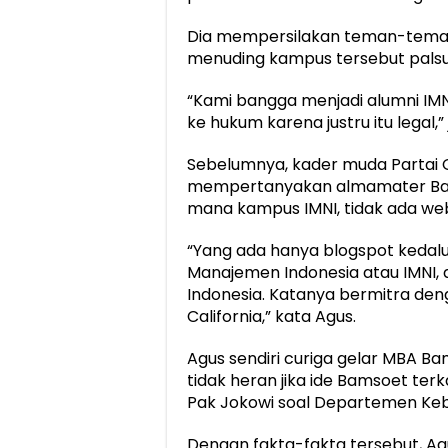
Dia mempersilakan teman-teman 
menuding kampus tersebut palsu
“Kami bangga menjadi alumni IMNI 
ke hukum karena justru itu legal,”
Sebelumnya, kader muda Partai 
mempertanyakan almamater Bams
mana kampus IMNI, tidak ada web
“Yang ada hanya blogspot kedaluw
Manajemen Indonesia atau IMNI,
Indonesia. Katanya bermitra deng
California,” kata Agus.
Agus sendiri curiga gelar MBA Bam
tidak heran jika ide Bamsoet terk
Pak Jokowi soal Departemen Kebah
Dengan fakta-fakta tersebut, A