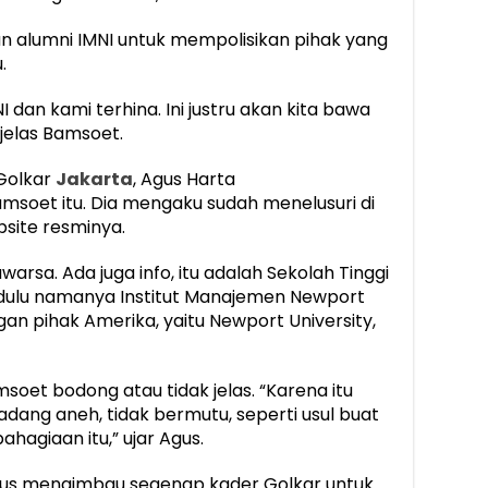
alumni IMNI untuk mempolisikan pihak yang
.
dan kami terhina. Ini justru akan kita bawa
 jelas Bamsoet.
Golkar
Jakarta
, Agus Harta
oet itu. Dia mengaku sudah menelusuri di
site resminya.
arsa. Ada juga info, itu adalah Sekolah Tinggi
 dulu namanya Institut Manajemen Newport
an pihak Amerika, yaitu Newport University,
soet bodong atau tidak jelas. “Karena itu
adang aneh, tidak bermutu, seperti usul buat
agiaan itu,” ujar Agus.
gus mengimbau segenap kader Golkar untuk