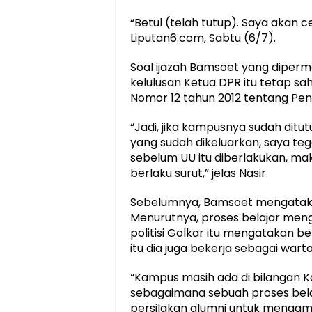
“Betul (telah tutup). Saya akan c
Liputan6.com, Sabtu (6/7).
Soal ijazah Bamsoet yang diperma
kelulusan Ketua DPR itu tetap sa
Nomor 12 tahun 2012 tentang Pend
“Jadi, jika kampusnya sudah dit
yang sudah dikeluarkan, saya tegas
sebelum UU itu diberlakukan, mak
berlaku surut,” jelas Nasir.
Sebelumnya, Bamsoet mengatakan
Menurutnya, proses belajar mengaj
politisi Golkar itu mengatakan be
itu dia juga bekerja sebagai warta
“Kampus masih ada di bilangan K
sebagaimana sebuah proses bela
persilakan alumni untuk mengam