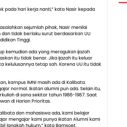
ek pada hari kerja nanti,” kata Nasir kepada
salahkan sejumlah pihak, Nasir menilai
h dan tidak berlaku surut berdasarkan UU
idikan Tinggi.
utup kemudian ada yang meragukan ijazah
kan itu tidak benar. Jika ijazah itu keluar
a kelulusannya tetap sah. Karena UU itu tidak
, kampus IMNI masih ada di Kalibata.
ar normal. Ikatan alumni pun ada. Selain itu,
rkuliah di sana sekitar tahun 1986-1987. Saat
wan di Harian Prioritas.
alibata dan mahasiswa ada, kami belajar
jar mengajar kami punya ikatan Alumni kami
bil langkah hukum,” kata Bamsoet.