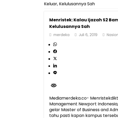
Keluar, Kelulusannya Sah
Pemprov Lampung Perkuat Pembangunan 
Dirut Jasa Raharja Dampingi Wamenhub T
Menristek: Kalau Ijazah S2 Bam
Pastikan Pelayanan Maksimal, Direksi Jas
Kelulusannya Sah
Dirut Jasa Raharja Dampingi Wamenhub T
merdeka
Juli 6, 2019
Nasion
Jasa Raharja Jamin Seluruh Korban Kebak
Gubernur Mirza Ajak IAI Darul Fattah Ce
Purnama Wulan Sari Mirza Buka SiSeSa R
Mediamerdeka.co- Menristekdikt
Management Newport Indonesia
gelar Master of Business and Adm
tahu pasti kapan kampus tersebu