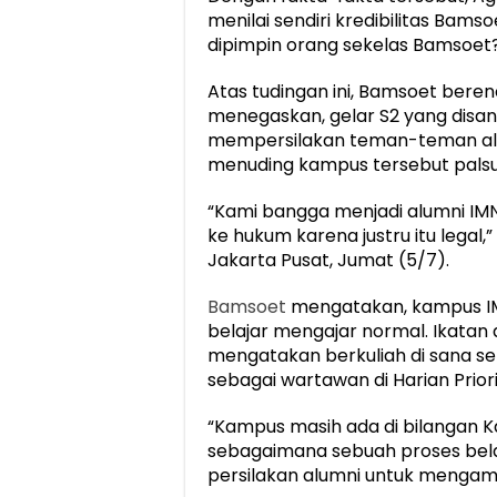
menilai sendiri kredibilitas Bam
dipimpin orang sekelas Bamsoet?
Atas tudingan ini, Bamsoet bere
menegaskan, gelar S2 yang disan
mempersilakan teman-teman alu
menuding kampus tersebut palsu
“Kami bangga menjadi alumni IMNI 
ke hukum karena justru itu legal,
Jakarta Pusat, Jumat (5/7).
Bamsoet
mengatakan, kampus IMNI
belajar mengajar normal. Ikatan alu
mengatakan berkuliah di sana sek
sebagai wartawan di Harian Priori
“Kampus masih ada di bilangan K
sebagaimana sebuah proses bela
persilakan alumni untuk mengam