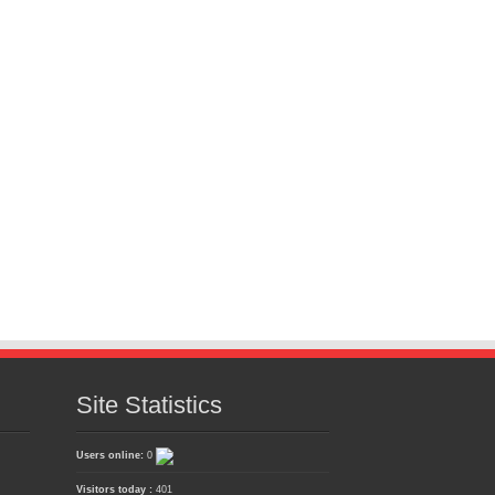
Site Statistics
Users online:
0
Visitors today :
401