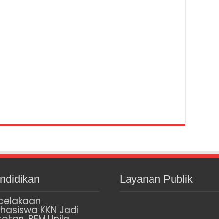
ndidikan
Layanan Publik
celakaan
hasiswa KKN Jadi
rotan, BEM Unila