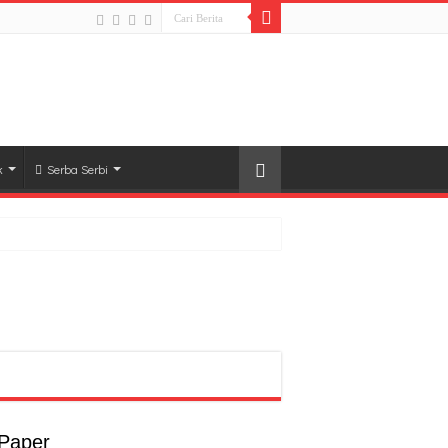
k
Serba Serbi
rong Pembangunan SDM Dimulai dari Desa
t
a
 Paper