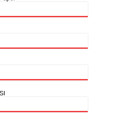
a
hion Muslim
SI