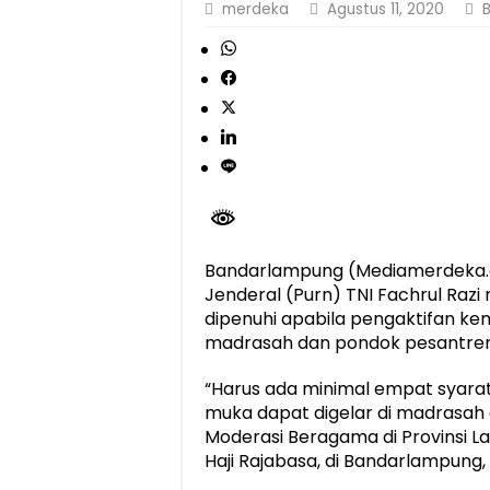
merdeka
Agustus 11, 2020
Dirut Jasa Raharja Dampingi Wamenhub T
Jasa Raharja Jamin Seluruh Korban Kebak
Gubernur Mirza Ajak IAI Darul Fattah Ce
Purnama Wulan Sari Mirza Buka SiSeSa R
Bandarlampung (Mediamerdeka.c
Jenderal (Purn) TNI Fachrul Raz
dipenuhi apabila pengaktifan ke
madrasah dan pondok pesantren
“Harus ada minimal empat syarat
muka dapat digelar di madrasah a
Moderasi Beragama di Provinsi 
Haji Rajabasa, di Bandarlampung, S