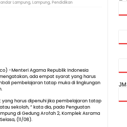
Bandar Lampung
,
Lampung
,
Pendidikan
injau Penanganan Korban KM Mutiara Sentosa II di RS PHC Surabay
aran KM Mutiara Sentosa II di Perairan Sumenep
tak SDM Adaptif Berlandaskan Nilai Agama
oadshow Lampung 2026, Dorong Kolaborasi Industri Kreatif dan Fas
o) -Menteri Agama Republik Indonesia
i mengatakan, ada empat syarat yang harus
mbali pembelajaran tatap muka di lingkungan
JM
.
 yang harus dipenuhi jika pembelajaran tatap
tau sekolah, ” kata dia, pada Penguatan
Lampung di Gedung Arofah 2, Komplek Asrama
elasa, (11/08).