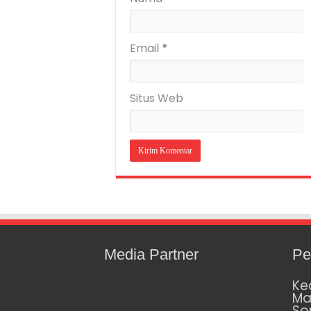
Email
*
Situs Web
Media Partner
Pe
Ke
Ma
So