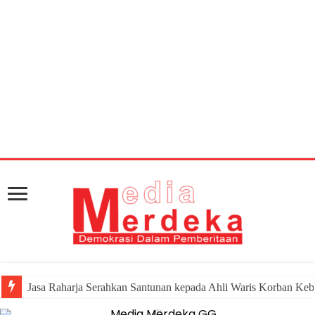
Warning
: getimagesize(https://mediamerdeka.co/wp-
content/uploads/2018/04/cdc18df5-3fc8-4567-9e21-
a303ac60d6cd.jpg): Failed to open stream: HTTP request
failed! HTTP/1.1 404 Not Found in
/home/u711060917/domains/mediamerdeka.co/pub
content/plugins/easy-social-share-
buttons3/lib/modules/social-share-
optimization/class-opengraph.php
on line
630
Jasa Raharja Serahkan Santunan kepada Ahli Waris Korban Keb