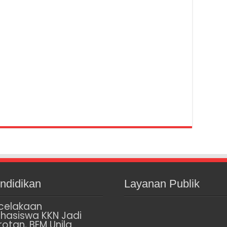
ndidikan
Layanan Publik
celakaan
hasiswa KKN Jadi
rotan, BEM Unila