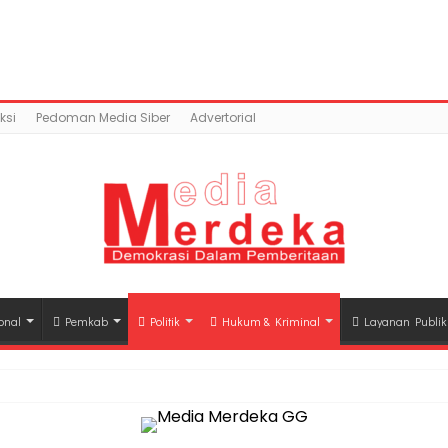
ntent/uploads/2018/07/IMG_20180706_165542.jpg): Faile
a.co/public_html/wp-content/plugins/easy-socia
ksi
Pedoman Media Siber
Advertorial
onal
Pemkab
Politik
Hukum & Kriminal
Layanan Publik
hli Waris Korban Kebakaran KM Mutiara Sentosa II