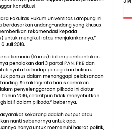
JM
ggar konstitusi.
ara Fakultas Hukum Universitas Lampung ini
da berdasarkan undang-undang yang khusus
RD memberikan rekomendasi kepada
) untuk mengikuti atau menjalankannya,”
6 Juli 2018.
purna kemarin (Kamis) dalam pembentukan
nya penolakan dari 3 partai PAN, PKB dan
entuk nyata terhadap penegakan hukum,
tuk pansus dalam menanggapi pelaksanaan
tanding. Sekali lagi kita harus samakan
dalam penyelenggaraan pilkada ini diatur
ahun 2016, sedikitpun tidak menyebutkan
slatif dalam pilkada,” bebernya.
asyarakat sekarang adalah output atau
lkan nanti sebenarnya untuk apa,
annya hanya untuk memenuhi hasrat politik,