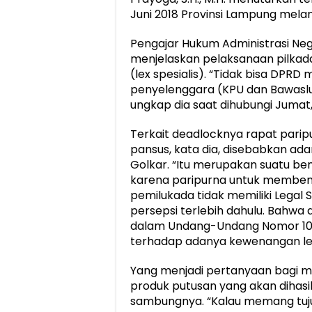
Juni 2018 Provinsi Lampung melan
Pengajar Hukum Administrasi Neg
menjelaskan pelaksanaan pilka
(lex spesialis). “Tidak bisa DP
penyelenggara (KPU dan Bawaslu
ungkap dia saat dihubungi Jumat, 
Terkait deadlocknya rapat pari
pansus, kata dia, disebabkan ada
Golkar. “Itu merupakan suatu b
karena paripurna untuk memben
pemilukada tidak memiliki Legal S
persepsi terlebih dahulu. Bahwa 
dalam Undang-Undang Nomor 10 T
terhadap adanya kewenangan legi
Yang menjadi pertanyaan bagi m
produk putusan yang akan dihasi
sambungnya. “Kalau memang tuju