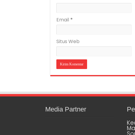
Email
*
Situs Web
Media Partner
Pe
Ke
Ma
So