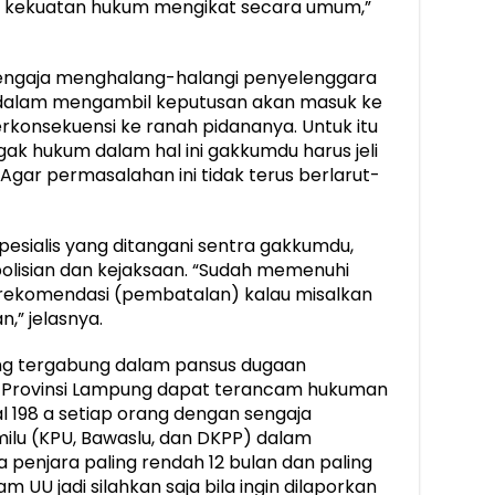
ki kekuatan hukum mengikat secara umum,”
 sengaja menghalang-halangi penyelenggara
dalam mengambil keputusan akan masuk ke
rkonsekuensi ke ranah pidananya. Untuk itu
ak hukum dalam hal ini gakkumdu harus jeli
Agar permasalahan ini tidak terus berlarut-
spesialis yang ditangani sentra gakkumdu,
 kepolisian dan kejaksaan. “Sudah memenuhi
rekomendasi (pembatalan) kalau misalkan
,” jelasnya.
g tergabung dalam pansus dugaan
18 Provinsi Lampung dapat terancam hukuman
al 198 a setiap orang dengan sengaja
lu (KPU, Bawaslu, dan DKPP) dalam
penjara paling rendah 12 bulan dan paling
am UU jadi silahkan saja bila ingin dilaporkan