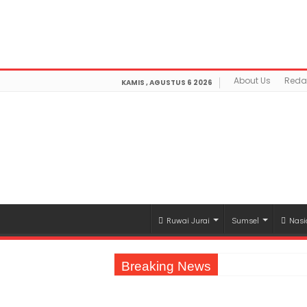
Warning
: getimagesize(https://mediamerdeka.co/wp-co
Not Found in
/home/u711060917/domains/mediamerdek
optimization/class-opengraph.php
on line
630
About Us
Reda
KAMIS , AGUSTUS 6 2026
Ruwai Jurai
Sumsel
Nasi
Breaking News
Jasa Raharja Serahkan Santunan kepada A