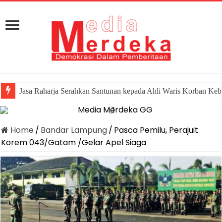
Jasa Raharja Serahkan Santunan kepada Ahli Waris Korban Keb
Canangkan Desa TAPIS dan Luncurkan Sekolah Lansia di Ka
Home
/
Bandar Lampung
/
Pasca Pemilu, Perajuit
Korem 043/Gatam /Gelar Apel Siaga