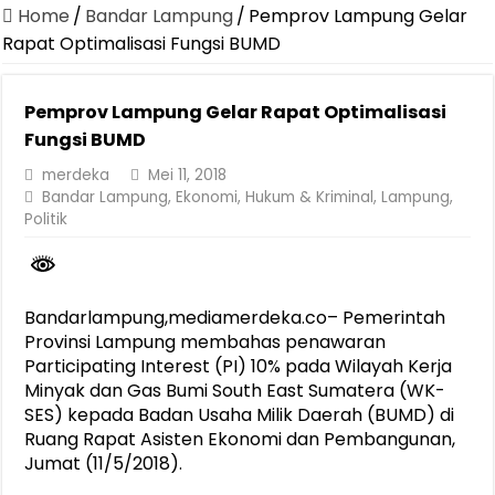
Dirut Jasa Raharja Dampingi Wamenhub Tinjau Penanganan Korban
Home
/
Bandar Lampung
/
Pemprov Lampung Gelar
Pastikan Pelayanan Maksimal, Direksi Jasa Raharja Tinjau Korban 
Rapat Optimalisasi Fungsi BUMD
Dirut Jasa Raharja Dampingi Wamenhub Tinjau Penanganan Korban
Pemprov Lampung Gelar Rapat Optimalisasi
Jasa Raharja Jamin Seluruh Korban Kebakaran KM Mutiara Sentosa 
Fungsi BUMD
Gubernur Mirza Ajak IAI Darul Fattah Cetak SDM Adaptif Berland
merdeka
Mei 11, 2018
Purnama Wulan Sari Mirza Buka SiSeSa Roadshow Lampung 2026, Do
Bandar Lampung
,
Ekonomi
,
Hukum & Kriminal
,
Lampung
,
Politik
Purnama Wulan Sari Mirza Lepas Peserta Jalan Sehat Lansia, Ajak 
Gelar Audiensi, Jasa Raharja dan Kementerian PANRB Perkuat K
Berkontribusi terhadap Keselamatan dan Mobilitas Masyarakat, Jasa
Bandarlampung,mediamerdeka.co– Pemerintah
Provinsi Lampung membahas penawaran
Participating Interest (PI) 10% pada Wilayah Kerja
Minyak dan Gas Bumi South East Sumatera (WK-
SES) kepada Badan Usaha Milik Daerah (BUMD) di
Ruang Rapat Asisten Ekonomi dan Pembangunan,
Jumat (11/5/2018).