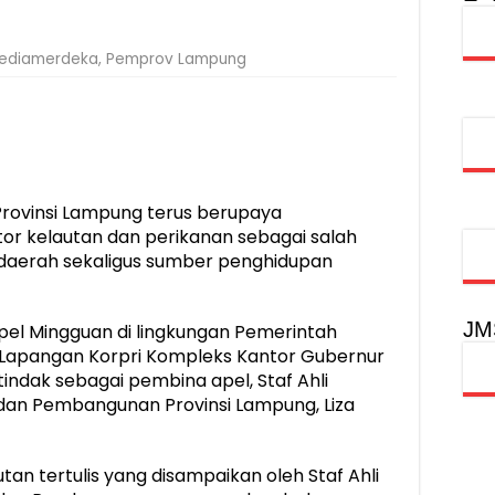
obilitas Masyarakat, Jasa Raharja Raih Penghargaan di Ajang Transpo
ediamerdeka
,
Pemprov Lampung
inancial Festival, Perkuat Literasi Keuangan Generasi Muda
gkah Penguatan Akuntabilitas dan Pembangunan Lampung
urus PMI Lampung Selatan Masa Bakti 2026-2031, Tekankan Pengab
rovinsi Lampung terus berupaya
 kelautan dan perikanan sebagai salah
daerah sekaligus sumber penghidupan
JM
pel Mingguan di lingkungan Pemerintah
i Lapangan Korpri Kompleks Kantor Gubernur
indak sebagai pembina apel, Staf Ahli
an Pembangunan Provinsi Lampung, Liza
 tertulis yang disampaikan oleh Staf Ahli