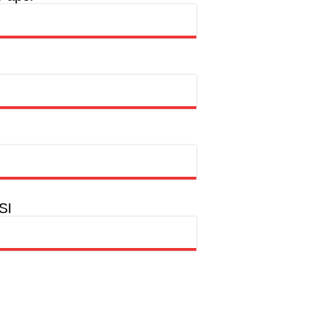
rtasi Indonesia Awards 2026
dian Kemanusiaan
SI