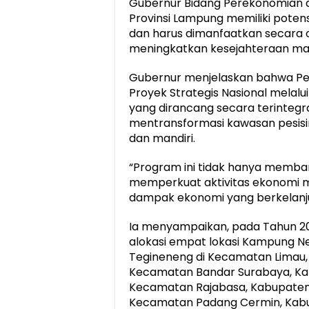
Gubernur Bidang Perekonomia
Provinsi Lampung memiliki poten
dan harus dimanfaatkan secara o
meningkatkan kesejahteraan ma
Gubernur menjelaskan bahwa Pe
Proyek Strategis Nasional melal
yang dirancang secara terintegras
mentransformasi kawasan pesisi
dan mandiri.
“Program ini tidak hanya memban
memperkuat aktivitas ekonomi 
dampak ekonomi yang berkelanjut
Ia menyampaikan, pada Tahun 2
alokasi empat lokasi Kampung Ne
Tegineneng di Kecamatan Limau
Kecamatan Bandar Surabaya, Ka
Kecamatan Rajabasa, Kabupaten 
Kecamatan Padang Cermin, Kab