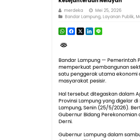
Kesejahteraan Nelayan
Berkontribusi terhadap Keselamatan dan M
merdeka
Mei 25, 2026
Bandar Lampung
,
Layanan Publik
,
M
Pemprov Lampung Dukung Penuh Lampung F
Pengesahan Raperda APBD 2025 Jadi Lan
Ketua PMI Provinsi Lampung Lantik Peng
Bandar Lampung — Pemerintah P
memperkuat pembangunan sektor
satu penggerak utama ekonomi 
masyarakat pesisir.
Hal tersebut ditegaskan dalam A
Provinsi Lampung yang digelar d
Lampung, Senin (25/5/2026). Bert
Gubernur Bidang Perekonomian d
Derni.
Gubernur Lampung dalam sambutan