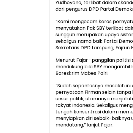
Yudhoyono, terlibat dalam ska
dari pengurus DPD Partai Demok
“Kami mengecam keras pernyata
menyatakan Pak SBY terlibat da
sungguh merupakan upaya siste
sekaligus nama baik Partai Demok
Sekretaris DPD Lampung, Fajrun 
Menurut Fajar -panggilan politis
mendukung bila SBY mengambil l
Bareskrim Mabes Polri.
“Sudah sepantasnya masalah ini
pernyataan Firman selain tanpa b
unsur politik, utamanya menjat
rakyat Indonesia. Sekaligus men
tengah konsentrasi dalam memena
menyiapkan diri sebaik-baiknya 
mendatang,” lanjut Fajar.