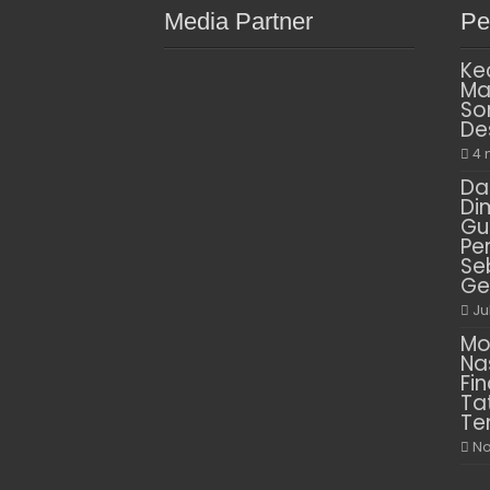
Media Partner
Pe
Ke
Ma
So
De
4 
Da
Di
Gu
Pe
Se
Ge
Ju
Mo
Na
Fin
Ta
Te
No