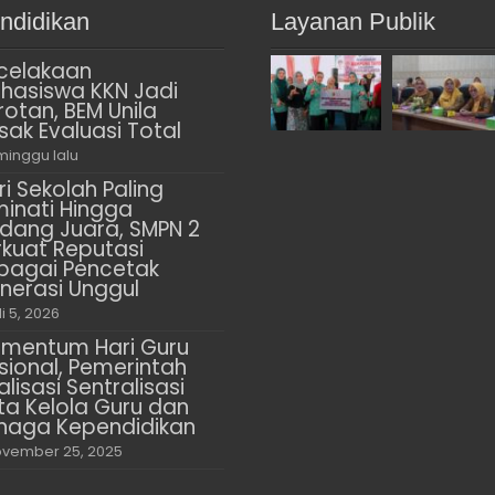
ndidikan
Layanan Publik
celakaan
hasiswa KKN Jadi
rotan, BEM Unila
sak Evaluasi Total
minggu lalu
ri Sekolah Paling
minati Hingga
dang Juara, SMPN 2
rkuat Reputasi
bagai Pencetak
nerasi Unggul
li 5, 2026
mentum Hari Guru
sional, Pemerintah
alisasi Sentralisasi
ta Kelola Guru dan
naga Kependidikan
vember 25, 2025