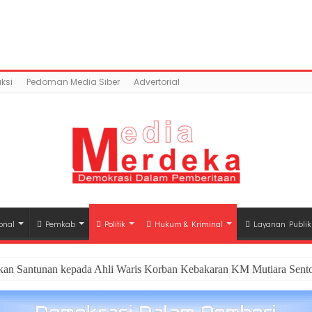
ntent/uploads/2018/02/IMG-20180206-WA0041.jpg): Faile
a.co/public_html/wp-content/plugins/easy-socia
ksi
Pedoman Media Siber
Advertorial
onal
Pemkab
Politik
Hukum & Kriminal
Layanan Publik
hkan Santunan kepada Ahli Waris Korban Kebakaran KM Mutiara Sento