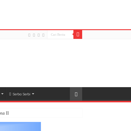
d to open stream: HTTP request failed! HTTP/1.1 404
l-share-buttons3/lib/modules/social-share-
Serba Serbi
sa II