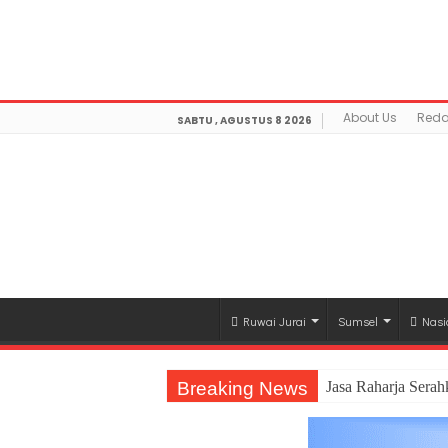
Warning
: getimagesize(https://mediamerdeka.co/wp-co
Not Found in
/home/u711060917/domains/mediamerdek
optimization/class-opengraph.php
on line
630
About Us
Reda
SABTU , AGUSTUS 8 2026
Ruwai Jurai
Sumsel
Nasi
Breaking News
Jasa Raharja Sera