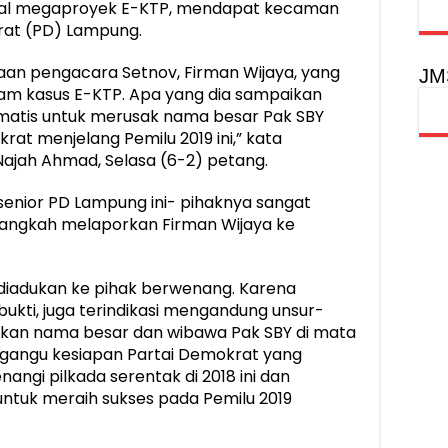
ndal megaproyek E-KTP, mendapat kecaman
rat (PD) Lampung.
an pengacara Setnov, Firman Wijaya, yang
JM
lam kasus E-KTP. Apa yang dia sampaikan
matis untuk merusak nama besar Pak SBY
rat menjelang Pemilu 2019 ini,” kata
Najah Ahmad, Selasa (6-2) petang.
i senior PD Lampung ini- pihaknya sangat
angkah melaporkan Firman Wijaya ke
 diadukan ke pihak berwenang. Karena
ukti, juga terindikasi mengandung unsur-
uhkan nama besar dan wibawa Pak SBY di mata
ggangu kesiapan Partai Demokrat yang
ngi pilkada serentak di 2018 ini dan
untuk meraih sukses pada Pemilu 2019