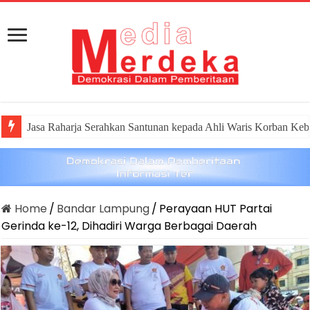
Jasa Raharja Serahkan Santunan kepada Ahli Waris Korban Keb
Dirut Jasa Raharja Dampingi Wamenhub Tinjau Penanganan Ko
Home
/
Bandar Lampung
/
Perayaan HUT Partai
Gerinda ke-12, Dihadiri Warga Berbagai Daerah