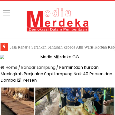
Jasa Raharja Serahkan Santunan kepada Ahli Waris Korban Keb
Canangkan Desa TAPIS dan Luncurkan Sekolah Lansia di Ka
Home
/
Bandar Lampung
/
Permintaan Kurban
Meningkat, Penjualan Sapi Lampung Naik 40 Persen dan
Domba 121 Persen