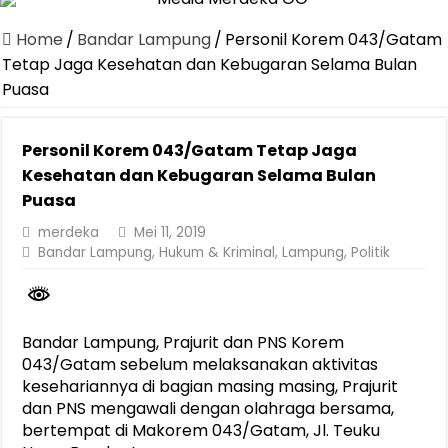
Canangkan Desa TAPIS dan Luncurkan Sekolah Lansia di Kampun
Home
/
Bandar Lampung
/
Personil Korem 043/Gatam
Pemprov Lampung Berhasil Kendalikan Inflasi, Jadi Provinsi dengan 
Tetap Jaga Kesehatan dan Kebugaran Selama Bulan
Puasa
Pemprov Lampung Perkuat Pembangunan Rumah Layak Huni untuk
Dirut Jasa Raharja Dampingi Wamenhub Tinjau Penanganan Korban
Personil Korem 043/Gatam Tetap Jaga
Pastikan Pelayanan Maksimal, Direksi Jasa Raharja Tinjau Korban 
Kesehatan dan Kebugaran Selama Bulan
Dirut Jasa Raharja Dampingi Wamenhub Tinjau Penanganan Korban
Puasa
Jasa Raharja Jamin Seluruh Korban Kebakaran KM Mutiara Sentosa 
merdeka
Mei 11, 2019
Bandar Lampung
,
Hukum & Kriminal
,
Lampung
,
Politik
Gubernur Mirza Ajak IAI Darul Fattah Cetak SDM Adaptif Berland
Purnama Wulan Sari Mirza Buka SiSeSa Roadshow Lampung 2026, Do
Bandar Lampung, Prajurit dan PNS Korem
043/Gatam sebelum melaksanakan aktivitas
kesehariannya di bagian masing masing, Prajurit
dan PNS mengawali dengan olahraga bersama,
bertempat di Makorem 043/Gatam, Jl. Teuku