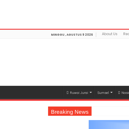
Warning
: getimagesize(https://mediamerdeka.co/wp-co
Not Found in
/home/u711060917/domains/mediamerdek
optimization/class-opengraph.php
on line
630
About Us
Re
MINGGU , AGUSTUS 9 2026
Ruwai Jurai
Sumsel
Nasi
Breaking News
Jasa Raharja Serahkan Santunan kepada A