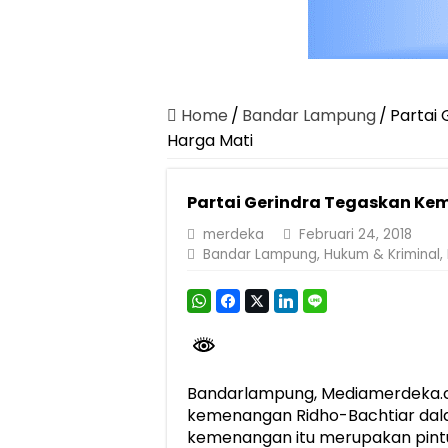
Canangkan Desa TAPIS dan Luncurkan S
Pemprov Lampung Berhasil Kendalikan Infla
Pemprov Lampung Perkuat Pembangunan 
Dirut Jasa Raharja Dampingi Wamenhub T
Home
/
Bandar Lampung
/
Partai
Harga Mati
Pastikan Pelayanan Maksimal, Direksi Jas
Dirut Jasa Raharja Dampingi Wamenhub T
Partai Gerindra Tegaskan Ke
Jasa Raharja Jamin Seluruh Korban Kebak
merdeka
Februari 24, 2018
Gubernur Mirza Ajak IAI Darul Fattah Ce
Bandar Lampung
,
Hukum & Kriminal
,
Purnama Wulan Sari Mirza Buka SiSeSa R
Bandarlampung, Mediamerdeka.c
kemenangan Ridho-Bachtiar dala
kemenangan itu merupakan pintu m