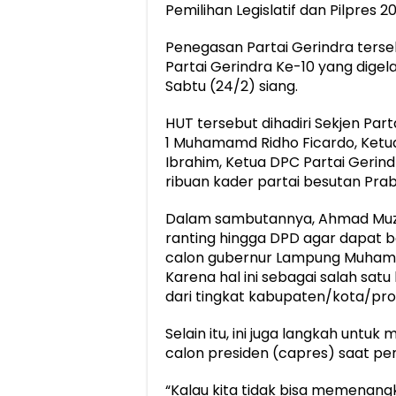
Pemilihan Legislatif dan Pilpres 20
Penegasan Partai Gerindra ters
Partai Gerindra Ke-10 yang dige
Sabtu (24/2) siang.
HUT tersebut dihadiri Sekjen Pa
1 Muhamamd Ridho Ficardo, Ketu
Ibrahim, Ketua DPC Partai Geri
ribuan kader partai besutan Prab
Dalam sambutannya, Ahmad Muzan
ranting hingga DPD agar dapa
calon gubernur Lampung Muhamma
Karena hal ini sebagai salah sa
dari tingkat kabupaten/kota/provi
Selain itu, ini juga langkah un
calon presiden (capres) saat pem
“Kalau kita tidak bisa memenangk