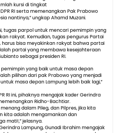
lah kursi di tingkat
a DPR RI serta memenangkan Pak Prabowo
esia nantinya,” ungkap Ahamd Muzani.
ni, tugas parpol untuk mencari pemimpin yang
kan rakyat. Kemudian, tugas pengurus Partai
D, harus bisa meyakinkan rakyat bahwa partai
dalah partai yang membawa kesejahteraan
ianto sebagai presiden RI.
ri pemimpin yang baik untuk masa depan
dalah pilihan dari pak Prabowo yang menjadi
a untuk masa depan Lampung lebih baik lagi,”
PR RI ini, pihaknya mengajak kader Gerindra
memenangkan Ridho-Bachtiar.
enang dalam Pileg, dan Pilpres, jika kita
ban kita adalah mengamankan dan
 mati!,” jelasnya.
 Gerindra Lampung, Gunadi Ibrahim mengajak