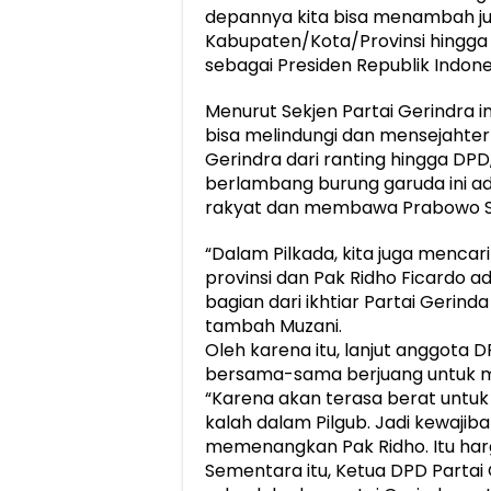
depannya kita bisa menambah jum
Kabupaten/Kota/Provinsi hingg
sebagai Presiden Republik Indon
Menurut Sekjen Partai Gerindra i
bisa melindungi dan mensejahter
Gerindra dari ranting hingga DP
berlambang burung garuda ini a
rakyat dan membawa Prabowo Sub
“Dalam Pilkada, kita juga menca
provinsi dan Pak Ridho Ficardo a
bagian dari ikhtiar Partai Gerind
tambah Muzani.
Oleh karena itu, lanjut anggota D
bersama-sama berjuang untuk 
“Karena akan terasa berat untuk m
kalah dalam Pilgub. Jadi kewaji
memenangkan Pak Ridho. Itu harga
Sementara itu, Ketua DPD Partai