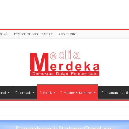
ntent/uploads/2018/02/IMG_20180225_065808.jpg): Faile
a.co/public_html/wp-content/plugins/easy-socia
daksi
Pedoman Media Siber
Advertorial
onal
Pemkab
Politik
Hukum & Kriminal
Layanan Publik
hli Waris Korban Kebakaran KM Mutiara Sentosa II