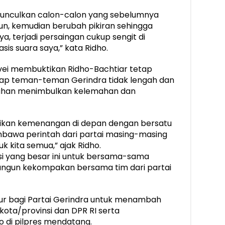
memunculkan calon-calon yang sebelumnya
, kemudian berubah pikiran sehingga
a, terjadi persaingan cukup sengit di
is suara saya,” kata Ridho.
urvei membuktikan Ridho-Bachtiar tetap
arap teman-teman Gerindra tidak lengah dan
ahan menimbulkan kelemahan dan
tikan kemenangan di depan dengan bersatu
mbawa perintah dari partai masing-masing
kita semua,” ajak Ridho.
isi yang besar ini untuk bersama-sama
gun kekompakan bersama tim dari partai
ukur bagi Partai Gerindra untuk menambah
kota/provinsi dan DPR RI serta
di pilpres mendatang.