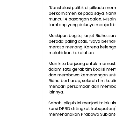
“Konstelasi politik di pilkada 
berkomitmen kepada saya. Namun
muncul 4 pasangan calon. Misalny
Lamteng yang dulunya menjadi bas
Meskipun begitu, lanjut Ridho, s
berada paling atas. “Saya berh
merasa menang. Karena keleng
melahirkan kekalahan.
Mari kita berjuang untuk memas
dalam satu gerak tim koalisi me
dan membawa kemenangan untuk 
Ridho berharap, seluruh tim koal
mencari persamaan dan memban
lainnya.
Sebab, pilgub ini menjadi tolok 
kursi DPRD di tingkat kabupaten/
memenangkan Prabowo Subianto 