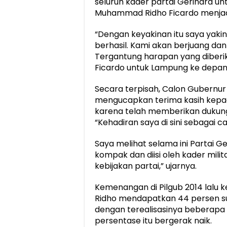
seluruh kader partai Gerindra
Muhammad Ridho Ficardo menjad
“Dengan keyakinan itu saya yakin
berhasil. Kami akan berjuang da
Tergantung harapan yang diber
Ficardo untuk Lampung ke depann
Secara terpisah, Calon Gubern
mengucapkan terima kasih kepad
karena telah memberikan dukung
“Kehadiran saya di sini sebagai c
Saya melihat selama ini Partai G
kompak dan diisi oleh kader mili
kebijakan partai,” ujarnya.
Kemenangan di Pilgub 2014 lalu k
Ridho mendapatkan 44 persen sua
dengan terealisasinya bebera
persentase itu bergerak naik.