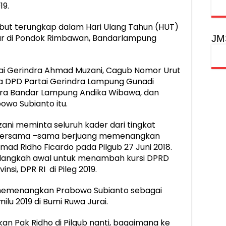
19.
ebut terungkap dalam Hari Ulang Tahun (HUT)
lar di Pondok Rimbawan, Bandarlampung
JM
rtai Gerindra Ahmad Muzani, Cagub Nomor Urut
a DPD Partai Gerindra Lampung Gunadi
ndra Bandar Lampung Andika Wibawa, dan
owo Subianto itu.
i meminta seluruh kader dari tingkat
t bersama –sama berjuang memenangkan
d Ridho Ficardo pada Pilgub 27 Juni 2018.
tu langkah awal untuk menambah kursi DPRD
nsi, DPR RI di Pileg 2019.
tuk memenangkan Prabowo Subianto sebagai
ilu 2019 di Bumi Ruwa Jurai.
an Pak Ridho di Pilgub nanti, bagaimana ke