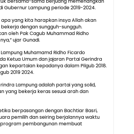
 untuk bersama-sama berjuang memenangkan
i Gubernur Lampung periode 2019-2024.
 apa yang kita harapkan insya Allah akan
n bekerja dengan sungguh-sungguh.
ikan oleh Pak Cagub Muhammad Ridho
ya,” ujar Gunadi.
ur Lampung Muhamamd Ridho Ficardo
a Ketua Umum dan jajaran Partai Gerindra
an kepartaian kepadanya dalam Pilgub 2018.
agub 2019 2024.
erindra Lampung adalah partai yang solid,
tan yang bekerja keras sesuai arah dan
etika berpasangan dengan Bachtiar Basri,
ra pemilih dan seiring berjalannya waktu
pa program pembangunan membuat