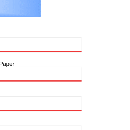
rong Pembangunan SDM Dimulai dari Desa
t
a
a
 Paper
hion Muslim