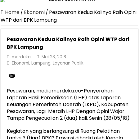
Canangkan Desa TAPIS dan Luncurkan Sekolah Lansia di Kampun
Home
/
Ekonomi
/
Pesawaran Kedua Kalinya Raih Opini
Pemprov Lampung Berhasil Kendalikan Inflasi, Jadi Provinsi dengan 
WTP dari BPK Lampung
Pemprov Lampung Perkuat Pembangunan Rumah Layak Huni untuk
Pesawaran Kedua Kalinya Raih Opini WTP dari
Dirut Jasa Raharja Dampingi Wamenhub Tinjau Penanganan Korban
BPK Lampung
Pastikan Pelayanan Maksimal, Direksi Jasa Raharja Tinjau Korban 
merdeka
Mei 28, 2018
Dirut Jasa Raharja Dampingi Wamenhub Tinjau Penanganan Korban
Ekonomi
,
Lampung
,
Layanan Publik
Jasa Raharja Jamin Seluruh Korban Kebakaran KM Mutiara Sentosa 
Gubernur Mirza Ajak IAI Darul Fattah Cetak SDM Adaptif Berland
Pesawaran, mediamerdeka.co-Penyerahan
Purnama Wulan Sari Mirza Buka SiSeSa Roadshow Lampung 2026, Do
Laporan Hasil Pemeriksaan (LHP) atas Laporan
Keuangan Pemerintah Daerah (LKPD), Kabupaten
Pesawaran, Lagi Meraih LHP Dengan Opini Wajar
Tampa Pengecualian 2 (dua) kali, Senin (28/05/18).
Kegiatan yang berlangsung di Ruang Pelatihan
Lantai 3 (tiga) BPKP Provinsi dihadiri oleh Kepala