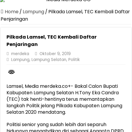
Dirut Jasa Raharja Dampingi Wamenhub Tinjau Penanganan Korban
Home
/
Lampung
/
Pilkada Lamsel, TEC Kembali Daftar
Pastikan Pelayanan Maksimal, Direksi Jasa Raharja Tinjau Korban 
Penjaringan
Dirut Jasa Raharja Dampingi Wamenhub Tinjau Penanganan Korban
Pilkada Lamsel, TEC Kembali Daftar
Jasa Raharja Jamin Seluruh Korban Kebakaran KM Mutiara Sentosa 
Penjaringan
Gelar Audiensi, Jasa Raharja dan Kementerian PANRB Perkuat K
merdeka
Oktober 9, 2019
Berkontribusi terhadap Keselamatan dan Mobilitas Masyarakat, Jasa
Lampung
,
Lampung Selatan
,
Politik
Pemprov Lampung Dukung Penuh Lampung Financial Festival, Perk
Pengesahan Raperda APBD 2025 Jadi Langkah Penguatan Akuntabi
Lamsel, Media merdeka.co+- Bakal Calon Bupati
Ketua PMI Provinsi Lampung Lantik Pengurus PMI Lampung Selat
Kabupaten Lampung Selatan H.Tony Eka Candra
(TEC) tak henti-hentinya terus memantapkan
langkah Politik jelang Pilkada Kabupaten Lampung
Selatan 2020 mendatang.
Politisi senior yang sudah lebih dari separuh
hidupnya mengabdikan diri sebagai Anggota DPRD