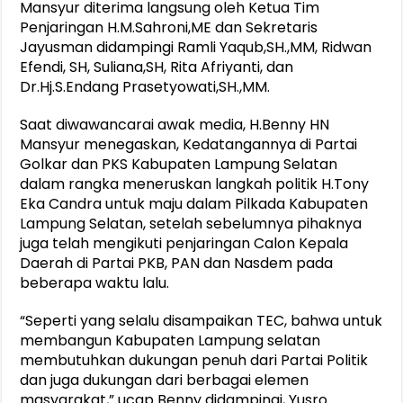
Mansyur diterima langsung oleh Ketua Tim
Penjaringan H.M.Sahroni,ME dan Sekretaris
Jayusman didampingi Ramli Yaqub,SH.,MM, Ridwan
Efendi, SH, Suliana,SH, Rita Afriyanti, dan
Dr.Hj.S.Endang Prasetyowati,SH.,MM.
Saat diwawancarai awak media, H.Benny HN
Mansyur menegaskan, Kedatangannya di Partai
Golkar dan PKS Kabupaten Lampung Selatan
dalam rangka meneruskan langkah politik H.Tony
Eka Candra untuk maju dalam Pilkada Kabupaten
Lampung Selatan, setelah sebelumnya pihaknya
juga telah mengikuti penjaringan Calon Kepala
Daerah di Partai PKB, PAN dan Nasdem pada
beberapa waktu lalu.
“Seperti yang selalu disampaikan TEC, bahwa untuk
membangun Kabupaten Lampung selatan
membutuhkan dukungan penuh dari Partai Politik
dan juga dukungan dari berbagai elemen
masyarakat,” ucap Benny didampingi, Yusro