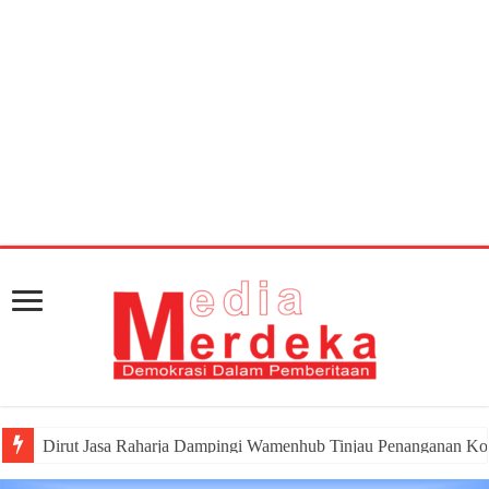
Warning
: getimagesize(https://mediamerdeka.co/wp-
content/uploads/2018/10/719f31da-e775-493d-be20-
9b96821351fa.jpg): Failed to open stream: HTTP request
failed! HTTP/1.1 404 Not Found in
/home/u711060917/domains/mediamerdeka.co/pub
content/plugins/easy-social-share-
buttons3/lib/modules/social-share-
optimization/class-opengraph.php
on line
630
Dirut Jasa Raharja Dampingi Wamenhub Tinjau Penanganan Ko