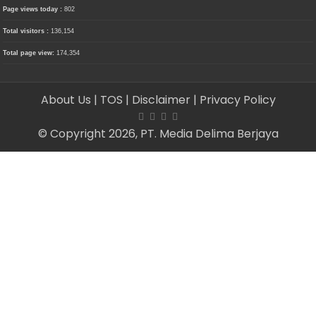
Page views today :
802
Total visitors :
136,154
Total page view:
174,354
About Us
| TOS
| Disclaimer
| Privacy Policy
© Copyright 2026, PT. Media Delima Berjaya