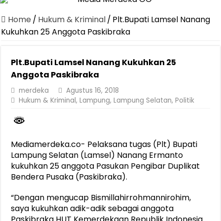
Canangkan Desa TAPIS dan Luncurkan Sekolah Lansia di Kampun
Home
/
Hukum & Kriminal
/
Plt.Bupati Lamsel Nanang
Pemprov Lampung Berhasil Kendalikan Inflasi, Jadi Provinsi dengan 
Kukuhkan 25 Anggota Paskibraka
Pemprov Lampung Perkuat Pembangunan Rumah Layak Huni untuk
Plt.Bupati Lamsel Nanang Kukuhkan 25
Dirut Jasa Raharja Dampingi Wamenhub Tinjau Penanganan Korban
Anggota Paskibraka
Pastikan Pelayanan Maksimal, Direksi Jasa Raharja Tinjau Korban 
merdeka
Agustus 16, 2018
Dirut Jasa Raharja Dampingi Wamenhub Tinjau Penanganan Korban
Hukum & Kriminal
,
Lampung
,
Lampung Selatan
,
Politik
Jasa Raharja Jamin Seluruh Korban Kebakaran KM Mutiara Sentosa 
Gubernur Mirza Ajak IAI Darul Fattah Cetak SDM Adaptif Berland
Mediamerdeka.co- Pelaksana tugas (Plt) Bupati
Purnama Wulan Sari Mirza Buka SiSeSa Roadshow Lampung 2026, Do
Lampung Selatan (Lamsel) Nanang Ermanto
kukuhkan 25 anggota Pasukan Pengibar Duplikat
Bendera Pusaka (Paskibraka).
“Dengan mengucap Bismillahirrohmannirohim,
saya kukuhkan adik-adik sebagai anggota
Paskibraka HUT Kemerdekaan Republik Indonesia