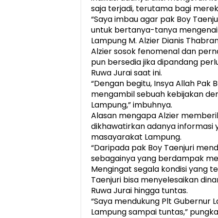
saja terjadi, terutama bagi mer
“Saya imbau agar pak Boy Taenjur
untuk bertanya-tanya mengenai 
Lampung M. Alzier Dianis Thabrani
Alzier sosok fenomenal dan per
pun bersedia jika dipandang per
Ruwa Jurai saat ini.
“Dengan begitu, Insya Allah Pak 
mengambil sebuah kebijakan de
Lampung,” imbuhnya.
Alasan mengapa Alzier memberi
dikhawatirkan adanya informasi 
masayarakat Lampung.
“Daripada pak Boy Taenjuri mendap
sebagainya yang berdampak mer
Mengingat segala kondisi yang ter
Taenjuri bisa menyelesaikan di
Ruwa Jurai hingga tuntas.
“Saya mendukung Plt Gubernur 
Lampung sampai tuntas,” pungka