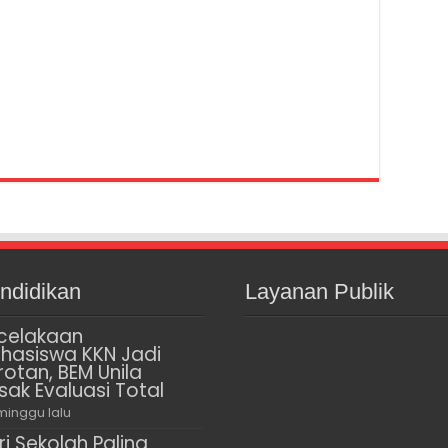
ndidikan
Layanan Publik
celakaan
hasiswa KKN Jadi
rotan, BEM Unila
sak Evaluasi Total
minggu lalu
ri Sekolah Paling