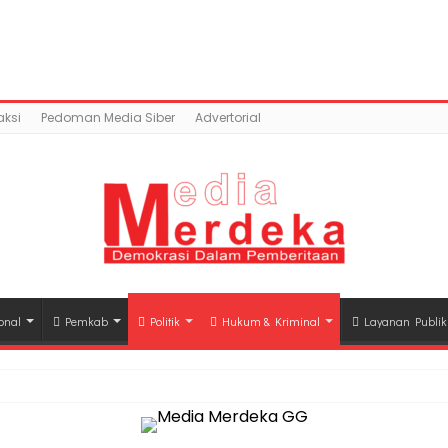
ontent/uploads/2019/06/IMG_20190603_38626-38nxlwjk4z3
mains/mediamerdeka.co/public_html/wp-content/p
class-opengraph.php
on line
630
ksi
Pedoman Media Siber
Advertorial
onal
Pemkab
Politik
Hukum & Kriminal
Layanan Publik
hli Waris Korban Kebakaran KM Mutiara Sentosa II