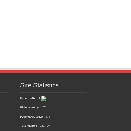
Site Statistics
Users online:
1
Visitors today :
357
Page views today :
679
Total visitors :
135,456