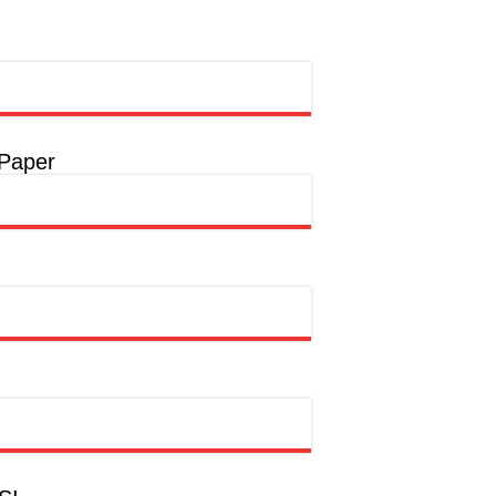
rong Pembangunan SDM Dimulai dari Desa
t
a
 Paper
a
hion Muslim