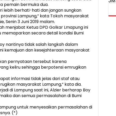
JM
eka pemain bermuka dua.
i lebih berhati-hati dan jangan sungkan
provinsi Lampung,” kata Tokoh masyarakat
e, Senin 3 Juni 2019 malam.
nah menjabat Ketua DPD Golkar Lmapung ini
lu memaparkan secara detail kondisi Bumi
Boy nantinya tidak salah langkah dalam
mi kemajuan dan kesejahteraan masyarakat
kan pernyataan tersebut karena
yang keliru sehingga berpotensi emrugikan
at informasi tidak jelas dari staf atau
ugikan masyarakat Lampung,” kata dia.
jadi di Lampung saat ini, Alzier berharap Boy
namaika dan semua permasalahan di Bumi
Lampung untuk menyesaikan permasalahan di
snya. (*)