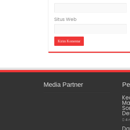
Situs Web
Media Partner
Pe
Ke
Ma
So
De
4 
Da