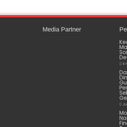
Media Partner
Pe
Ke
Ma
So
De
4 
Da
Di
Gu
Pe
Se
Ge
Ju
Mo
Na
Fin