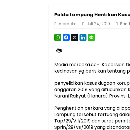
Dirut Jasa Raharja Dampingi Wamenhub T
Polda Lampung Hentikan Kasu
Jasa Raharja Jamin Seluruh Korban Kebak
merdeka
Juli 24, 2019
Band
Gelar Audiensi, Jasa Raharja dan Keme
Berkontribusi terhadap Keselamatan dan M
Pemprov Lampung Dukung Penuh Lampung F
Pengesahan Raperda APBD 2025 Jadi Lan
Media merdeka.co- Kepolisian 
Ketua PMI Provinsi Lampung Lantik Peng
kedinasan yg berisikan tentang 
penyelidikan kasus dugaan korups
anggaran 2018 yang dituduhkan k
Nurani Rakyat (Hanura) Provinsi
Penghentian perkara yang dilapo
Lampung tersebut tertuang dala
Tap/29/VII/2019 dan surat perin
Sprin/29/VII/2019 yang ditandata