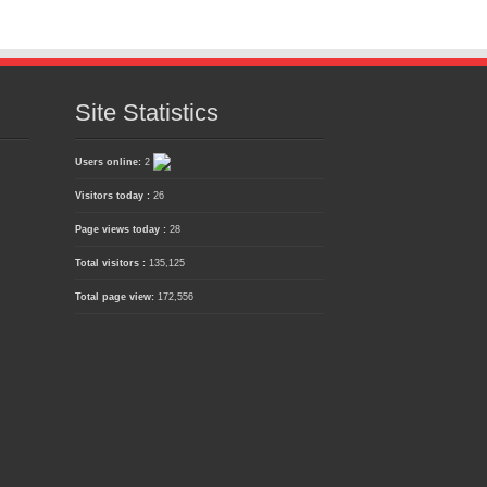
Site Statistics
Users online:
2
Visitors today :
26
Page views today :
28
Total visitors :
135,125
Total page view:
172,556