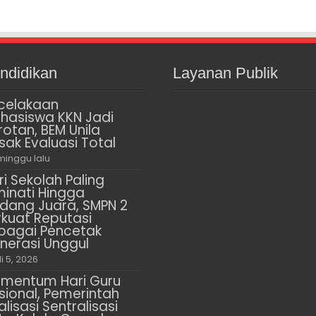
ndidikan
Layanan Publik
celakaan
hasiswa KKN Jadi
rotan, BEM Unila
sak Evaluasi Total
minggu lalu
ri Sekolah Paling
minati Hingga
dang Juara, SMPN 2
rkuat Reputasi
bagai Pencetak
nerasi Unggul
li 5, 2026
mentum Hari Guru
sional, Pemerintah
alisasi Sentralisasi