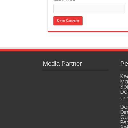
Media Partner
Pe
Ke
Ma
So
De
4 
Da
Di
Gu
Pe
Se