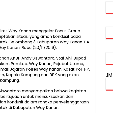
injau Penanganan Korban KM Mutiara Sentosa II di RS PHC Surabay
aran KM Mutiara Sentosa II di Perairan Sumenep
tak SDM Adaptif Berlandaskan Nilai Agama
lres Way Kanan menggelar Focus Group
oadshow Lampung 2026, Dorong Kolaborasi Industri Kreatif dan Fas
iptakan situasi yang aman kondusif pada
ntak Gelombang 3 Kabupaten Way Kanan T.A
Way Kanan. Rabu (20/11/2019).
anan AKBP Andy Siswantoro, Staf Ahli Bupati
ukum Pemkab. Way Kanan, Pejabat Utama,
mas Jajaran Polres Way Kanan, Kasat Pol-PP,
n, Kepala Kampung dan BPK yang akan
JM
 Kampung.
Siswantoro menyampaikan bahwa kegiatan
i bertujuaan untuk mensukseskan dan
an kondusif dalam rangka penyelenggaraan
ntak di Kabupaten Way Kanan.