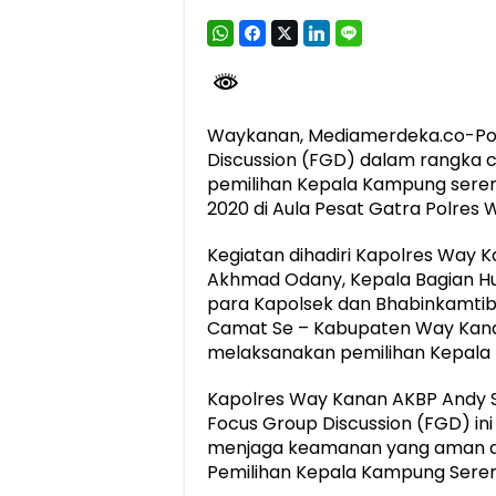
Dirut Jasa Raharja Dampingi Wamenhub T
Jasa Raharja Jamin Seluruh Korban Kebak
Gubernur Mirza Ajak IAI Darul Fattah Ce
Waykanan, Mediamerdeka.co-Po
Purnama Wulan Sari Mirza Buka SiSeSa R
Discussion (FGD) dalam rangka c
pemilihan Kepala Kampung sere
2020 di Aula Pesat Gatra Polres 
Kegiatan dihadiri Kapolres Way K
Akhmad Odany, Kepala Bagian H
para Kapolsek dan Bhabinkamtib
Camat Se – Kabupaten Way Kana
melaksanakan pemilihan Kepala
Kapolres Way Kanan AKBP Andy 
Focus Group Discussion (FGD) in
menjaga keamanan yang aman d
Pemilihan Kepala Kampung Sere