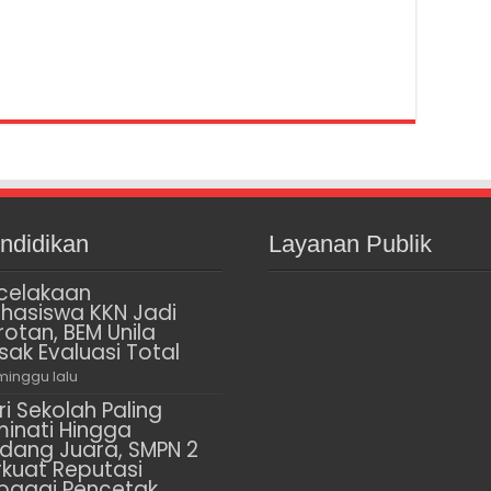
ndidikan
Layanan Publik
celakaan
hasiswa KKN Jadi
rotan, BEM Unila
sak Evaluasi Total
minggu lalu
ri Sekolah Paling
minati Hingga
dang Juara, SMPN 2
rkuat Reputasi
bagai Pencetak