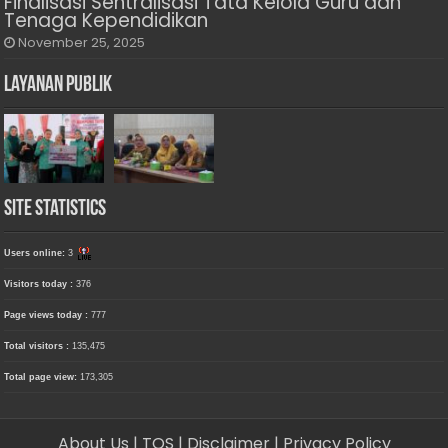
Finalisasi Sentralisasi Tata Kelola Guru dan
Tenaga Kependidikan
November 25, 2025
Layanan Publik
Site Statistics
Users online:
3
Visitors today :
376
Page views today :
777
Total visitors :
135,475
Total page view:
173,305
About Us
| TOS
| Disclaimer
| Privacy Policy