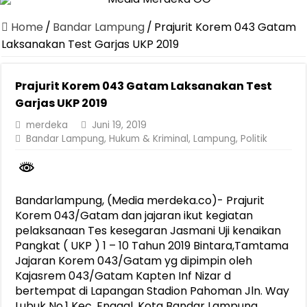
Dirut Jasa Raharja Dampingi Wamenhub Tinjau Penanganan Korban
Home
/
Bandar Lampung
/
Prajurit Korem 043 Gatam
Pastikan Pelayanan Maksimal, Direksi Jasa Raharja Tinjau Korban 
Laksanakan Test Garjas UKP 2019
Dirut Jasa Raharja Dampingi Wamenhub Tinjau Penanganan Korban
Prajurit Korem 043 Gatam Laksanakan Test
Jasa Raharja Jamin Seluruh Korban Kebakaran KM Mutiara Sentosa 
Garjas UKP 2019
Gelar Audiensi, Jasa Raharja dan Kementerian PANRB Perkuat K
merdeka
Juni 19, 2019
Berkontribusi terhadap Keselamatan dan Mobilitas Masyarakat, Jasa
Bandar Lampung
,
Hukum & Kriminal
,
Lampung
,
Politik
Jasa Raharja dan Korlantas Polri Ajak Masyarakat Akhiri Lawan Ar
FLLAJ Kabupaten Tanggamus Perkuat Sinergi Keselamatan Lalu Li
Bandarlampung, (Media merdeka.co)- Prajurit
Festival Literasi Lampung 2026 Dorong Perpustakaan Jadi Ruang Ed
Korem 043/Gatam dan jajaran ikut kegiatan
pelaksanaan Tes kesegaran Jasmani Uji kenaikan
Pangkat ( UKP ) 1 – 10 Tahun 2019 Bintara,Tamtama
Jajaran Korem 043/Gatam yg dipimpin oleh
Kajasrem 043/Gatam Kapten Inf Nizar d
bertempat di Lapangan Stadion Pahoman Jln. Way
Lubuk No.1 Kec. Enggal, Kota Bandar Lampung.