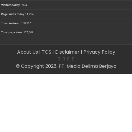
Visitors today :
904
Page views today :
1,234
Total visitors :
138,317
Total page view:
177,062
About Us
| TOS
| Disclaimer
| Privacy Policy
© Copyright 2026, PT. Media Delima Berjaya