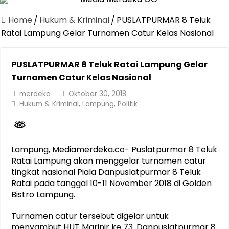
Jasa Raharja Serahkan Santunan kepada Ahli Waris Korban Kebakar
Home
/
Hukum & Kriminal
/
PUSLATPURMAR 8 Teluk
Canangkan Desa TAPIS dan Luncurkan Sekolah Lansia di Kampun
Ratai Lampung Gelar Turnamen Catur Kelas Nasional
Pemprov Lampung Berhasil Kendalikan Inflasi, Jadi Provinsi dengan 
PUSLATPURMAR 8 Teluk Ratai Lampung Gelar
Pemprov Lampung Perkuat Pembangunan Rumah Layak Huni untuk
Turnamen Catur Kelas Nasional
Dirut Jasa Raharja Dampingi Wamenhub Tinjau Penanganan Korban
merdeka
Oktober 30, 2018
Pastikan Pelayanan Maksimal, Direksi Jasa Raharja Tinjau Korban 
Hukum & Kriminal
,
Lampung
,
Politik
Dirut Jasa Raharja Dampingi Wamenhub Tinjau Penanganan Korban
Jasa Raharja Jamin Seluruh Korban Kebakaran KM Mutiara Sentosa 
Lampung, Mediamerdeka.co- Puslatpurmar 8 Teluk
Gubernur Mirza Ajak IAI Darul Fattah Cetak SDM Adaptif Berland
Ratai Lampung akan menggelar turnamen catur
tingkat nasional Piala Danpuslatpurmar 8 Teluk
Ratai pada tanggal 10-11 November 2018 di Golden
Bistro Lampung.
Turnamen catur tersebut digelar untuk
menyambut HUT Marinir ke 73. Danpuslatpurmar 8