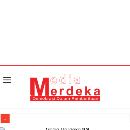
Warning
: getimagesize(https://mediamerdeka.co/wp-
content/uploads/2018/10/1ec66169-cd8d-4aac-926a-
37df37badc97.jpg): Failed to open stream: HTTP request
failed! HTTP/1.1 404 Not Found in
/home/u711060917/domains/mediamerdeka.co/pub
content/plugins/easy-social-share-
buttons3/lib/modules/social-share-
optimization/class-opengraph.php
on line
630
Muhammad Awaluddin: Ekosistem Terintegrasi Kunci Jasa Raharja 