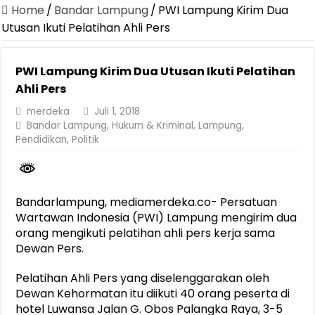
Canangkan Desa TAPIS dan Luncurkan Sekolah Lansia di Kampun
Home
/
Bandar Lampung
/
PWI Lampung Kirim Dua
Pemprov Lampung Berhasil Kendalikan Inflasi, Jadi Provinsi dengan 
Utusan Ikuti Pelatihan Ahli Pers
Pemprov Lampung Perkuat Pembangunan Rumah Layak Huni untuk
PWI Lampung Kirim Dua Utusan Ikuti Pelatihan
Dirut Jasa Raharja Dampingi Wamenhub Tinjau Penanganan Korban
Ahli Pers
Pastikan Pelayanan Maksimal, Direksi Jasa Raharja Tinjau Korban 
merdeka
Juli 1, 2018
Dirut Jasa Raharja Dampingi Wamenhub Tinjau Penanganan Korban
Bandar Lampung
,
Hukum & Kriminal
,
Lampung
,
Pendidikan
,
Politik
Jasa Raharja Jamin Seluruh Korban Kebakaran KM Mutiara Sentosa 
Gubernur Mirza Ajak IAI Darul Fattah Cetak SDM Adaptif Berland
Purnama Wulan Sari Mirza Buka SiSeSa Roadshow Lampung 2026, Do
Bandarlampung, mediamerdeka.co- Persatuan
Wartawan Indonesia (PWI) Lampung mengirim dua
orang mengikuti pelatihan ahli pers kerja sama
Dewan Pers.
Pelatihan Ahli Pers yang diselenggarakan oleh
Dewan Kehormatan itu diikuti 40 orang peserta di
hotel Luwansa Jalan G. Obos Palangka Raya, 3-5