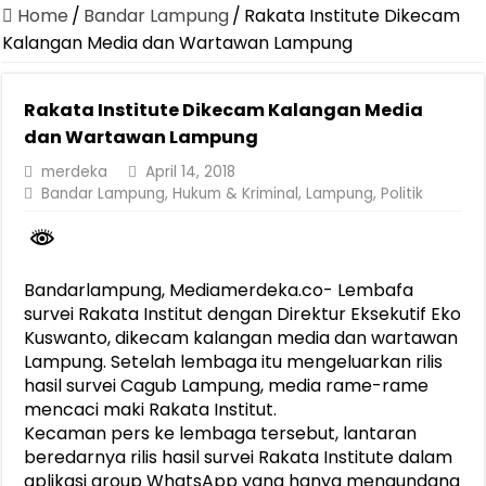
Dirut Jasa Raharja Dampingi Wamenhub Tinjau Penanganan Korban
Home
/
Bandar Lampung
/
Rakata Institute Dikecam
Pastikan Pelayanan Maksimal, Direksi Jasa Raharja Tinjau Korban 
Kalangan Media dan Wartawan Lampung
Dirut Jasa Raharja Dampingi Wamenhub Tinjau Penanganan Korban
Rakata Institute Dikecam Kalangan Media
Jasa Raharja Jamin Seluruh Korban Kebakaran KM Mutiara Sentosa 
dan Wartawan Lampung
Gelar Audiensi, Jasa Raharja dan Kementerian PANRB Perkuat K
merdeka
April 14, 2018
Berkontribusi terhadap Keselamatan dan Mobilitas Masyarakat, Jasa
Bandar Lampung
,
Hukum & Kriminal
,
Lampung
,
Politik
Pemprov Lampung Dukung Penuh Lampung Financial Festival, Perk
Pengesahan Raperda APBD 2025 Jadi Langkah Penguatan Akuntabi
Bandarlampung, Mediamerdeka.co- Lembafa
Ketua PMI Provinsi Lampung Lantik Pengurus PMI Lampung Selat
survei Rakata Institut dengan Direktur Eksekutif Eko
Kuswanto, dikecam kalangan media dan wartawan
Lampung. Setelah lembaga itu mengeluarkan rilis
hasil survei Cagub Lampung, media rame-rame
mencaci maki Rakata Institut.
Kecaman pers ke lembaga tersebut, lantaran
beredarnya rilis hasil survei Rakata Institute dalam
aplikasi group WhatsApp yang hanya mengundang