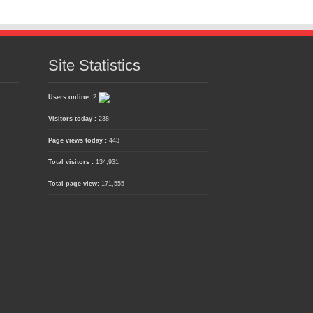
Site Statistics
Users online:
2
Visitors today :
238
Page views today :
443
Total visitors :
134,931
Total page view:
171,555