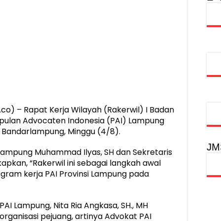
obilitas Masyarakat, Jasa Raharja Raih Penghargaan di Ajang Transpo
syarakat Akhiri Lawan Arus, Wujudkan Budaya Keselamatan Berlalu Li
rgi Keselamatan Lalu Lintas dan Kepatuhan Pajak Kendaraan
rpustakaan Jadi Ruang Edukasi dan Rekreasi Keluarga
) – Rapat Kerja Wilayah (Rakerwil) I Badan
pulan Advocaten Indonesia (PAI) Lampung
, Bandarlampung, Minggu (4/8).
JM
I Lampung Muhammad Ilyas, SH dan Sekretaris
pkan, “Rakerwil ini sebagai langkah awal
ram kerja PAI Provinsi Lampung pada
I Lampung, Nita Ria Angkasa, SH., MH
rganisasi pejuang, artinya Advokat PAI