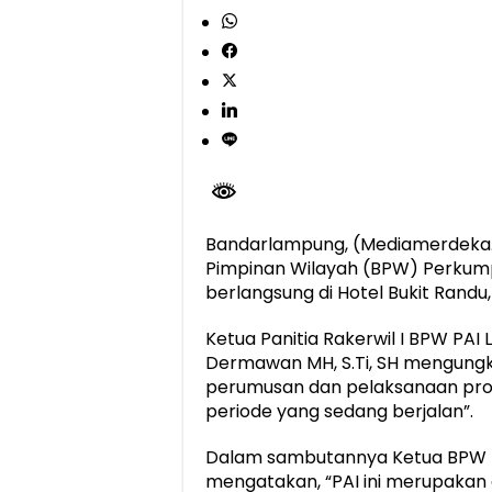
Berkontribusi terhadap Keselamatan dan M
Jasa Raharja dan Korlantas Polri Ajak Ma
FLLAJ Kabupaten Tanggamus Perkuat Sine
Festival Literasi Lampung 2026 Dorong Pe
Bandarlampung, (Mediamerdeka.co
Pimpinan Wilayah (BPW) Perkum
berlangsung di Hotel Bukit Randu
Ketua Panitia Rakerwil I BPW PA
Dermawan MH, S.Ti, SH mengungka
perumusan dan pelaksanaan prog
periode yang sedang berjalan”.
Dalam sambutannya Ketua BPW PA
mengatakan, “PAI ini merupakan o