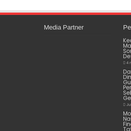
Media Partner
Pe
Ke
Ma
So
De
4 
Da
Di
Gu
Pe
Se
Ge
Ju
Mo
Na
Fin
Ta