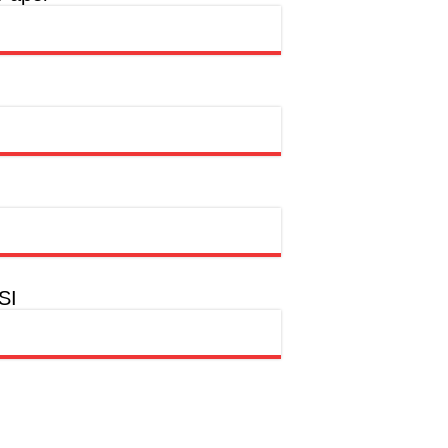
rtasi Indonesia Awards 2026
ntas
SI