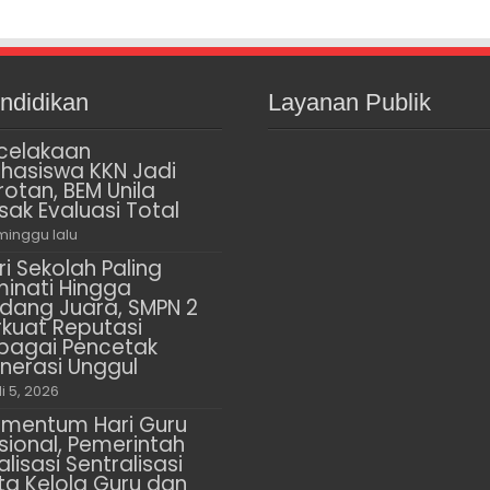
ndidikan
Layanan Publik
celakaan
hasiswa KKN Jadi
rotan, BEM Unila
sak Evaluasi Total
minggu lalu
ri Sekolah Paling
minati Hingga
dang Juara, SMPN 2
rkuat Reputasi
bagai Pencetak
nerasi Unggul
li 5, 2026
mentum Hari Guru
sional, Pemerintah
alisasi Sentralisasi
ta Kelola Guru dan