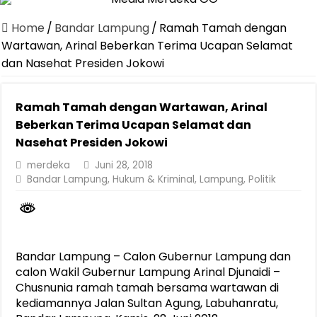
Canangkan Desa TAPIS dan Luncurkan Sekolah Lansia di Kampun
Home
/
Bandar Lampung
/
Ramah Tamah dengan
Pemprov Lampung Berhasil Kendalikan Inflasi, Jadi Provinsi dengan 
Wartawan, Arinal Beberkan Terima Ucapan Selamat
dan Nasehat Presiden Jokowi
Pemprov Lampung Perkuat Pembangunan Rumah Layak Huni untuk
Dirut Jasa Raharja Dampingi Wamenhub Tinjau Penanganan Korban
Ramah Tamah dengan Wartawan, Arinal
Pastikan Pelayanan Maksimal, Direksi Jasa Raharja Tinjau Korban 
Beberkan Terima Ucapan Selamat dan
Dirut Jasa Raharja Dampingi Wamenhub Tinjau Penanganan Korban
Nasehat Presiden Jokowi
Jasa Raharja Jamin Seluruh Korban Kebakaran KM Mutiara Sentosa 
merdeka
Juni 28, 2018
Bandar Lampung
,
Hukum & Kriminal
,
Lampung
,
Politik
Gubernur Mirza Ajak IAI Darul Fattah Cetak SDM Adaptif Berland
Purnama Wulan Sari Mirza Buka SiSeSa Roadshow Lampung 2026, Do
Bandar Lampung – Calon Gubernur Lampung dan
calon Wakil Gubernur Lampung Arinal Djunaidi –
Chusnunia ramah tamah bersama wartawan di
kediamannya Jalan Sultan Agung, Labuhanratu,