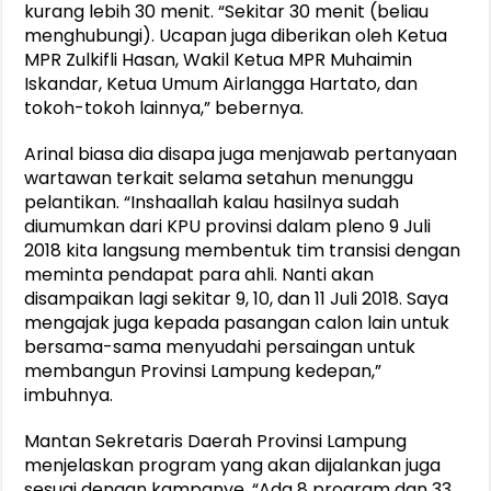
kurang lebih 30 menit. “Sekitar 30 menit (beliau
menghubungi). Ucapan juga diberikan oleh Ketua
MPR Zulkifli Hasan, Wakil Ketua MPR Muhaimin
Iskandar, Ketua Umum Airlangga Hartato, dan
tokoh-tokoh lainnya,” bebernya.
Arinal biasa dia disapa juga menjawab pertanyaan
wartawan terkait selama setahun menunggu
pelantikan. “Inshaallah kalau hasilnya sudah
diumumkan dari KPU provinsi dalam pleno 9 Juli
2018 kita langsung membentuk tim transisi dengan
meminta pendapat para ahli. Nanti akan
disampaikan lagi sekitar 9, 10, dan 11 Juli 2018. Saya
mengajak juga kepada pasangan calon lain untuk
bersama-sama menyudahi persaingan untuk
membangun Provinsi Lampung kedepan,”
imbuhnya.
Mantan Sekretaris Daerah Provinsi Lampung
menjelaskan program yang akan dijalankan juga
sesuai dengan kampanye. “Ada 8 program dan 33