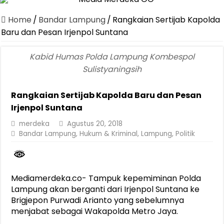
Dirut Jasa Raharja Dampingi Wamenhub Tinjau Penanganan Korban
Home
/
Bandar Lampung
/
Rangkaian Sertijab Kapolda
Pastikan Pelayanan Maksimal, Direksi Jasa Raharja Tinjau Korban 
Baru dan Pesan Irjenpol Suntana
Dirut Jasa Raharja Dampingi Wamenhub Tinjau Penanganan Korban
Kabid Humas Polda Lampung Kombespol
Jasa Raharja Jamin Seluruh Korban Kebakaran KM Mutiara Sentosa 
Sulistyaningsih
Gelar Audiensi, Jasa Raharja dan Kementerian PANRB Perkuat K
Rangkaian Sertijab Kapolda Baru dan Pesan
Berkontribusi terhadap Keselamatan dan Mobilitas Masyarakat, Jasa
Irjenpol Suntana
Pemprov Lampung Dukung Penuh Lampung Financial Festival, Perk
merdeka
Agustus 20, 2018
Pengesahan Raperda APBD 2025 Jadi Langkah Penguatan Akuntabi
Bandar Lampung
,
Hukum & Kriminal
,
Lampung
,
Politik
Ketua PMI Provinsi Lampung Lantik Pengurus PMI Lampung Selat
Mediamerdeka.co- Tampuk kepemiminan Polda
Lampung akan berganti dari Irjenpol Suntana ke
Brigjepon Purwadi Arianto yang sebelumnya
menjabat sebagai Wakapolda Metro Jaya.