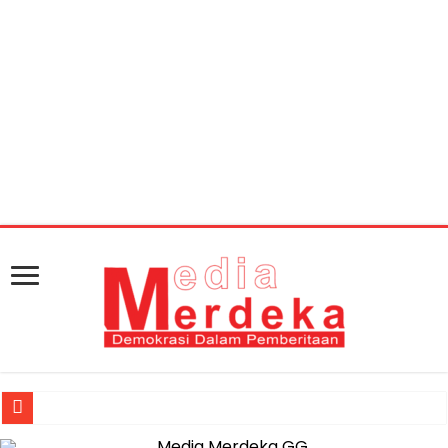
Warning
: getimagesize(https://mediamerdeka.co/wp-
content/uploads/2018/08/Kabid-Humas-Polda-
Lampung-Kombespol-Sulistyaningsih.jpg): Failed to open
stream: HTTP request failed! HTTP/1.1 404 Not Found in
/home/u711060917/domains/mediamerdeka.co/pub
content/plugins/easy-social-share-
buttons3/lib/modules/social-share-
optimization/class-opengraph.php
on line
630
Jasa Raharja Serahkan Santunan kepada Ahli Waris Korban Kebakar